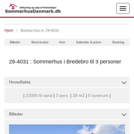
Hjem
Bureau-hus nr. 29-4031
Billeder
Beskrivelse
Kort
Kalender & priser
Booking
29-4031 : Sommerhus i Bredebro til 3 personer
Hovedfakta
|
22000 til vand
|
3 pers.
|
28 m2
|
0 soverum
|
Billeder