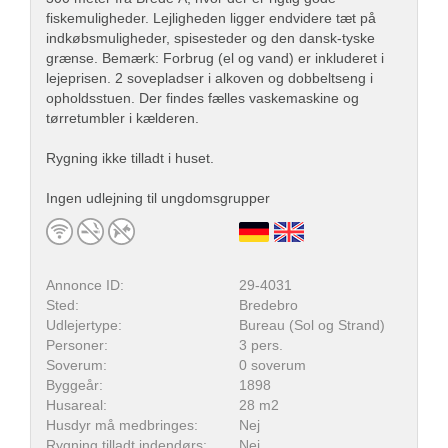
fiskemuligheder. Lejligheden ligger endvidere tæt på
indkøbsmuligheder, spisesteder og den dansk-tyske
grænse. Bemærk: Forbrug (el og vand) er inkluderet i
lejeprisen. 2 sovepladser i alkoven og dobbeltseng i
opholdsstuen. Der findes fælles vaskemaskine og
tørretumbler i kælderen.
Rygning ikke tilladt i huset.
Ingen udlejning til ungdomsgrupper
Annonce ID:
29-4031
Sted:
Bredebro
Udlejertype:
Bureau (Sol og Strand)
Personer:
3 pers.
Soverum:
0 soverum
Byggeår:
1898
Husareal:
28 m2
Husdyr må medbringes:
Nej
Rygning tilladt indendørs:
Nej