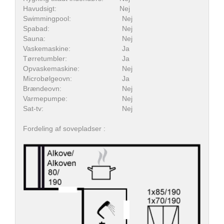
Havudsigt:
Nej
Swimmingpool:
Nej
Spabad:
Nej
Sauna:
Nej
Vaskemaskine:
Ja
Tørretumbler:
Ja
Opvaskemaskine:
Nej
Microbølgeovn:
Ja
Brændeovn:
Nej
Varmepumpe:
Nej
Sat-tv:
Nej
Fordeling af sovepladser :