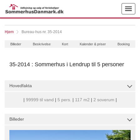
Hjem
Bureau-hus nr. 35-2014
Billeder
Beskrivelse
Kort
Kalender & priser
Booking
35-2014 : Sommerhus i Lendrup til 5 personer
Hovedfakta
|
99999 til vand
|
5 pers.
|
117 m2
|
2 soverum
|
Billeder