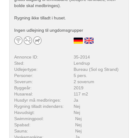
bolde skal medbringes).
Rygning ikke tilladt i huset.
Ingen udlejning til ungdomsgrupper
Annonce ID:
35-2014
Sted:
Lendrup
Udlejertype:
Bureau (Sol og Strand)
Personer:
5 pers.
Soverum:
2 soverum
Byggeår:
2019
Husareal:
117 m2
Husdyr må medbringes:
Ja
Rygning tilladt indendørs:
Nej
Havudsigt:
Nej
Swimmingpool:
Nej
Spabad:
Nej
Sauna:
Nej
Vaskemaskine:
Ja