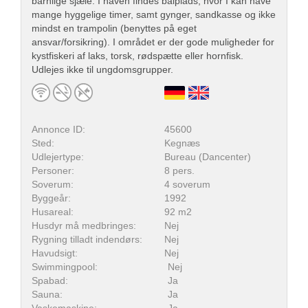
barnlige sjæle. I haven findes bålplads, hvor I kan have
mange hyggelige timer, samt gynger, sandkasse og ikke
mindst en trampolin (benyttes på eget
ansvar/forsikring). I området er der gode muligheder for
kystfiskeri af laks, torsk, rødspætte eller hornfisk.
Udlejes ikke til ungdomsgrupper.
Annonce ID:
45600
Sted:
Kegnæs
Udlejertype:
Bureau (Dancenter)
Personer:
8 pers.
Soverum:
4 soverum
Byggeår:
1992
Husareal:
92 m2
Husdyr må medbringes:
Nej
Rygning tilladt indendørs:
Nej
Havudsigt:
Nej
Swimmingpool:
Nej
Spabad:
Ja
Sauna:
Ja