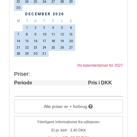
23
24
25
26
27
28
29
30
DECEMBER 2026
M
T
O
T
F
L
S
1
2
3
4
5
6
7
8
9
10
11
12
13
14
15
16
17
18
19
20
21
22
23
24
25
26
27
28
29
30
31
Vis kalender/priser for 2027
Priser:
Periode
Pris i DKK
Alle priser er + forbrug
Yderligere informationer fra udlejeren:
El pr. kwh : 3.40 DKK