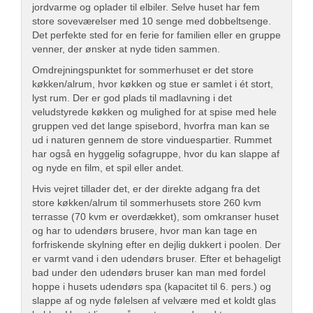
jordvarme og oplader til elbiler. Selve huset har fem
store soveværelser med 10 senge med dobbeltsenge.
Det perfekte sted for en ferie for familien eller en gruppe
venner, der ønsker at nyde tiden sammen.
Omdrejningspunktet for sommerhuset er det store
køkken/alrum, hvor køkken og stue er samlet i ét stort,
lyst rum. Der er god plads til madlavning i det
veludstyrede køkken og mulighed for at spise med hele
gruppen ved det lange spisebord, hvorfra man kan se
ud i naturen gennem de store vinduespartier. Rummet
har også en hyggelig sofagruppe, hvor du kan slappe af
og nyde en film, et spil eller andet.
Hvis vejret tillader det, er der direkte adgang fra det
store køkken/alrum til sommerhusets store 260 kvm
terrasse (70 kvm er overdækket), som omkranser huset
og har to udendørs brusere, hvor man kan tage en
forfriskende skylning efter en dejlig dukkert i poolen. Der
er varmt vand i den udendørs bruser. Efter et behageligt
bad under den udendørs bruser kan man med fordel
hoppe i husets udendørs spa (kapacitet til 6. pers.) og
slappe af og nyde følelsen af velvære med et koldt glas