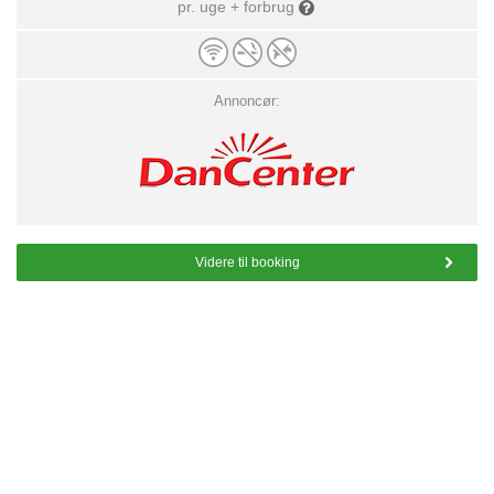
pr. uge + forbrug
Annoncør:
Videre til booking