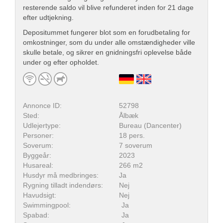
resterende saldo vil blive refunderet inden for 21 dage
efter udtjekning.
Depositummet fungerer blot som en forudbetaling for
omkostninger, som du under alle omstændigheder ville
skulle betale, og sikrer en gnidningsfri oplevelse både
under og efter opholdet.
Annonce ID:
52798
Sted:
Ålbæk
Udlejertype:
Bureau (Dancenter)
Personer:
18 pers.
Soverum:
7 soverum
Byggeår:
2023
Husareal:
266 m2
Husdyr må medbringes:
Ja
Rygning tilladt indendørs:
Nej
Havudsigt:
Nej
Swimmingpool:
Ja
Spabad:
Ja