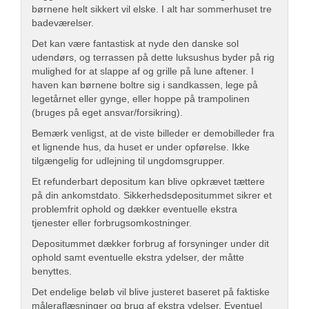
børnene helt sikkert vil elske. I alt har sommerhuset tre
badeværelser.
Det kan være fantastisk at nyde den danske sol
udendørs, og terrassen på dette luksushus byder på rig
mulighed for at slappe af og grille på lune aftener. I
haven kan børnene boltre sig i sandkassen, lege på
legetårnet eller gynge, eller hoppe på trampolinen
(bruges på eget ansvar/forsikring).
Bemærk venligst, at de viste billeder er demobilleder fra
et lignende hus, da huset er under opførelse. Ikke
tilgængelig for udlejning til ungdomsgrupper.
Et refunderbart depositum kan blive opkrævet tættere
på din ankomstdato. Sikkerhedsdepositummet sikrer et
problemfrit ophold og dækker eventuelle ekstra
tjenester eller forbrugsomkostninger.
Depositummet dækker forbrug af forsyninger under dit
ophold samt eventuelle ekstra ydelser, der måtte
benyttes.
Det endelige beløb vil blive justeret baseret på faktiske
måleraflæsninger og brug af ekstra ydelser. Eventuel