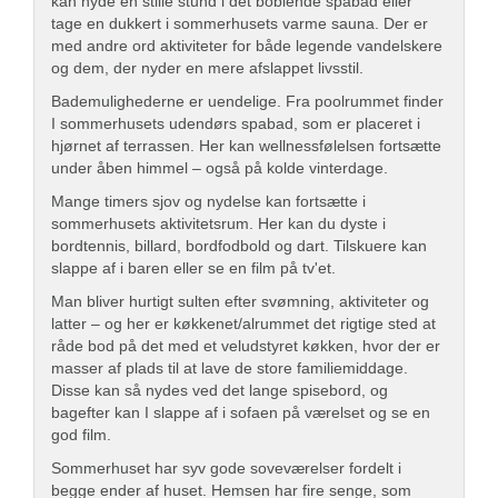
kan nyde en stille stund i det boblende spabad eller
tage en dukkert i sommerhusets varme sauna. Der er
med andre ord aktiviteter for både legende vandelskere
og dem, der nyder en mere afslappet livsstil.
Bademulighederne er uendelige. Fra poolrummet finder
I sommerhusets udendørs spabad, som er placeret i
hjørnet af terrassen. Her kan wellnessfølelsen fortsætte
under åben himmel – også på kolde vinterdage.
Mange timers sjov og nydelse kan fortsætte i
sommerhusets aktivitetsrum. Her kan du dyste i
bordtennis, billard, bordfodbold og dart. Tilskuere kan
slappe af i baren eller se en film på tv'et.
Man bliver hurtigt sulten efter svømning, aktiviteter og
latter – og her er køkkenet/alrummet det rigtige sted at
råde bod på det med et veludstyret køkken, hvor der er
masser af plads til at lave de store familiemiddage.
Disse kan så nydes ved det lange spisebord, og
bagefter kan I slappe af i sofaen på værelset og se en
god film.
Sommerhuset har syv gode soveværelser fordelt i
begge ender af huset. Hemsen har fire senge, som