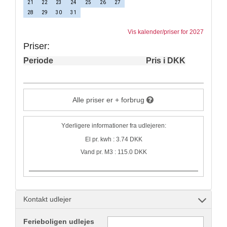
21
22
23
24
25
26
27
28
29
30
31
Vis kalender/priser for 2027
Priser:
Periode
Pris i DKK
Alle priser er + forbrug
Yderligere informationer fra udlejeren:
El pr. kwh : 3.74 DKK
Vand pr. M3 : 115.0 DKK
Kontakt udlejer
Ferieboligen udlejes