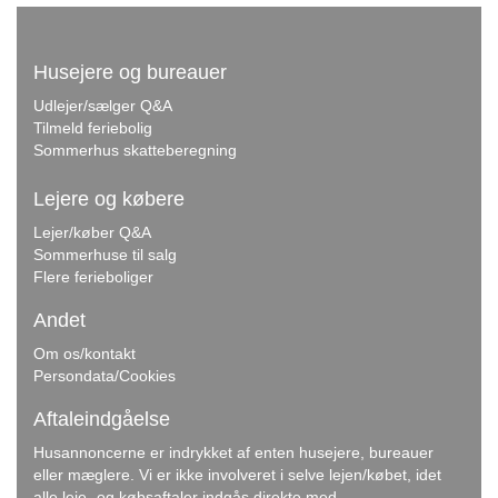
Husejere og bureauer
Udlejer/sælger Q&A
Tilmeld feriebolig
Sommerhus skatteberegning
Lejere og købere
Lejer/køber Q&A
Sommerhuse til salg
Flere ferieboliger
Andet
Om os/kontakt
Persondata/Cookies
Aftaleindgåelse
Husannoncerne er indrykket af enten husejere, bureauer
eller mæglere. Vi er ikke involveret i selve lejen/købet, idet
alle leje- og købsaftaler indgås direkte med