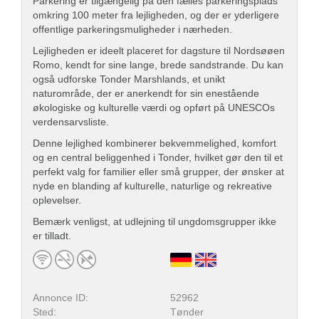
Parkering er tilgængelig på den fælles parkeringsplads
omkring 100 meter fra lejligheden, og der er yderligere
offentlige parkeringsmuligheder i nærheden.
Lejligheden er ideelt placeret for dagsture til Nordsøøen
Romo, kendt for sine lange, brede sandstrande. Du kan
også udforske Tonder Marshlands, et unikt
naturområde, der er anerkendt for sin enestående
økologiske og kulturelle værdi og opført på UNESCOs
verdensarvsliste.
Denne lejlighed kombinerer bekvemmelighed, komfort
og en central beliggenhed i Tonder, hvilket gør den til et
perfekt valg for familier eller små grupper, der ønsker at
nyde en blanding af kulturelle, naturlige og rekreative
oplevelser.
Bemærk venligst, at udlejning til ungdomsgrupper ikke
er tilladt.
Annonce ID:
52962
Sted:
Tønder