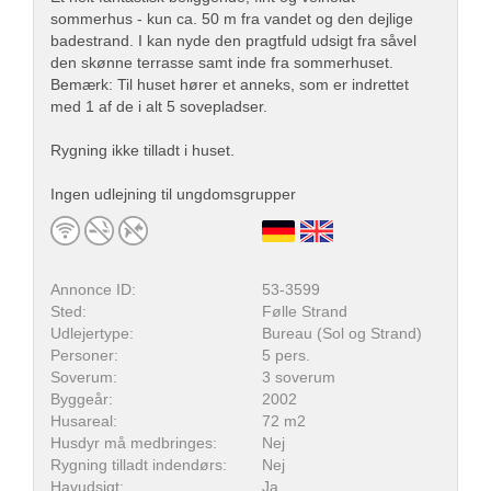
sommerhus - kun ca. 50 m fra vandet og den dejlige
badestrand. I kan nyde den pragtfuld udsigt fra såvel
den skønne terrasse samt inde fra sommerhuset.
Bemærk: Til huset hører et anneks, som er indrettet
med 1 af de i alt 5 sovepladser.
Rygning ikke tilladt i huset.
Ingen udlejning til ungdomsgrupper
Annonce ID:
53-3599
Sted:
Følle Strand
Udlejertype:
Bureau (Sol og Strand)
Personer:
5 pers.
Soverum:
3 soverum
Byggeår:
2002
Husareal:
72 m2
Husdyr må medbringes:
Nej
Rygning tilladt indendørs:
Nej
Havudsigt:
Ja