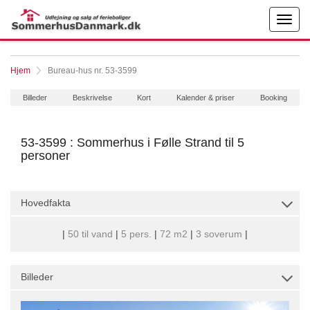
Hjem
Bureau-hus nr. 53-3599
Billeder
Beskrivelse
Kort
Kalender & priser
Booking
53-3599 : Sommerhus i Følle Strand til 5
personer
Hovedfakta
|
50 til vand
|
5 pers.
|
72 m2
|
3 soverum
|
Billeder