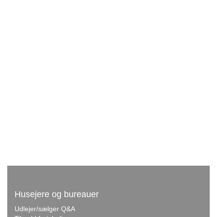
Husejere og bureauer
Udlejer/sælger Q&A