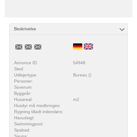
Beskrivelse
Annonce ID:
54948
Sted:
Udlejertype:
Bureau ()
Personer:
Soverum:
Byggeår:
Husareal:
m2
Husdyr må medbringes:
Rygning tilladt indendørs:
Havudsigt:
Swimmingpool:
Spabad:
Sauna: