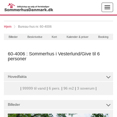
Hjem
Bureau-hus nr. 60-4006
Billeder
Beskrivelse
Kort
Kalender & priser
Booking
60-4006 : Sommerhus i Vesterlund/Give til 6
personer
Hovedfakta
|
99999 til vand
|
6 pers.
|
96 m2
|
3 soverum
|
Billeder