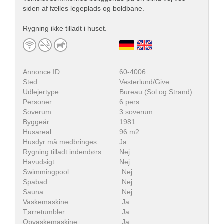
siden af fælles legeplads og boldbane.
Rygning ikke tilladt i huset.
Annonce ID:
60-4006
Sted:
Vesterlund/Give
Udlejertype:
Bureau (Sol og Strand)
Personer:
6 pers.
Soverum:
3 soverum
Byggeår:
1981
Husareal:
96 m2
Husdyr må medbringes:
Ja
Rygning tilladt indendørs:
Nej
Havudsigt:
Nej
Swimmingpool:
Nej
Spabad:
Nej
Sauna:
Nej
Vaskemaskine:
Ja
Tørretumbler:
Ja
Opvaskemaskine:
Ja