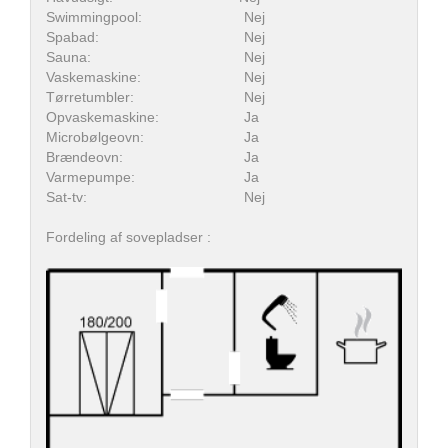
Swimmingpool:
Nej
Spabad:
Nej
Sauna:
Nej
Vaskemaskine:
Nej
Tørretumbler:
Nej
Opvaskemaskine:
Ja
Microbølgeovn:
Ja
Brændeovn:
Ja
Varmepumpe:
Ja
Sat-tv:
Nej
Fordeling af sovepladser :