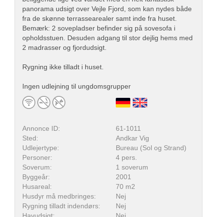
panorama udsigt over Vejle Fjord, som kan nydes både
fra de skønne terrassearealer samt inde fra huset.
Bemærk: 2 sovepladser befinder sig på sovesofa i
opholdsstuen. Desuden adgang til stor dejlig hems med
2 madrasser og fjordudsigt.
Rygning ikke tilladt i huset.
Ingen udlejning til ungdomsgrupper
Annonce ID:
61-1011
Sted:
Andkar Vig
Udlejertype:
Bureau (Sol og Strand)
Personer:
4 pers.
Soverum:
1 soverum
Byggeår:
2001
Husareal:
70 m2
Husdyr må medbringes:
Nej
Rygning tilladt indendørs:
Nej
Havudsigt:
Nej