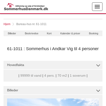
Hjem
Bureau-hus nr. 61-1011
Billeder
Beskrivelse
Kort
Kalender & priser
Booking
61-1011 : Sommerhus i Andkar Vig til 4 personer
Hovedfakta
|
99999 til vand
|
4 pers.
|
70 m2
|
1 soverum
|
Billeder