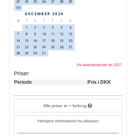
23
24
25
26
27
28
29
30
DECEMBER 2026
M
T
O
T
F
L
S
1
2
3
4
5
6
7
8
9
10
11
12
13
14
15
16
17
18
19
20
21
22
23
24
25
26
27
28
29
30
31
Vis kalender/priser for 2027
Priser:
Periode
Pris i DKK
Alle priser er + forbrug
Yderligere informationer fra udlejeren: