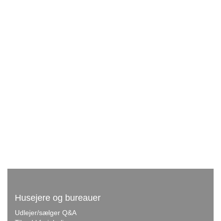
Husejere og bureauer
Udlejer/sælger Q&A