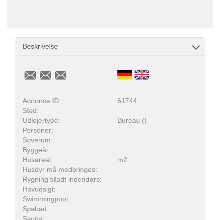
Beskrivelse
Annonce ID:
61744
Sted:
Udlejertype:
Bureau ()
Personer:
Soverum:
Byggeår:
Husareal:
m2
Husdyr må medbringes:
Rygning tilladt indendørs:
Havudsigt:
Swimmingpool:
Spabad:
Sauna: