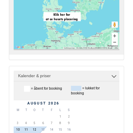
Kalender & priser
= lukket for
= åbent for booking
booking
AUGUST 2026
M
T
O
T
F
L
S
1
2
3
4
5
6
7
8
9
10
11
12
13
14
15
16