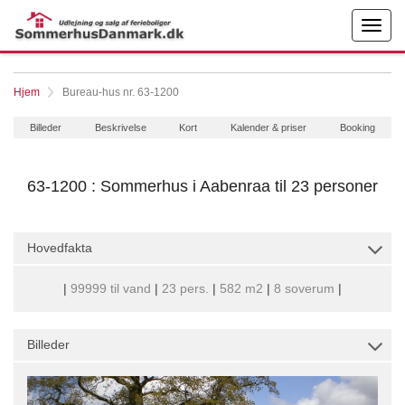
Hjem
Bureau-hus nr. 63-1200
Billeder
Beskrivelse
Kort
Kalender & priser
Booking
63-1200 : Sommerhus i Aabenraa til 23 personer
Hovedfakta
|
99999 til vand
|
23 pers.
|
582 m2
|
8 soverum
|
Billeder