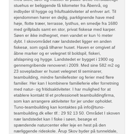
stuehus er beliggende få kilometer fra Åbenrå, og
indbyder til hygge og friluftsaktiviteter af enhver art. Til
ejendommen hører en dejlig, parklignende have med
høje, flotte træer, terrasse, lysthus, en smedje fra 1680
med grillplads samt en stor, privat fiskesø med karper.
Søen er ikke indhegnet, men vandet er kun ½ meter
dybt. I skovområdet nær landstedet ligger en anden
fiskesø, som også tilhører huset. Haven er omgivet af
åbne marker og er velegnet til boldspil, fiskeri,
afslapning og hygge. Landstedet er bygget i 1900 og
gennemgribende renoveret i 2009. Med sine 582 m2 og
23 sovepladser er huset velegnet til seminarer,
teambuilding, mindre familiefester og ferier med flere
familier. Her kan I kombinere familieferie eller forretning
med natur- og fritidsaktiviteter. I har mulighed for at
etablere kontakt til et professionelt teambuildingfirma,
som kan arrangere aktiviteter for jer under opholdet.
Tuno-teambuilding kan kontaktes på
info@tuno-
teambuilding.dk
eller tlf.: 29 92 13 50. Området I skoven
nær landstedet kan I fiske i søen, besøge et
spændende naturcenter eller leje en hest på den
nærliggende rideskole. Årup Skov byder på tunneldale,