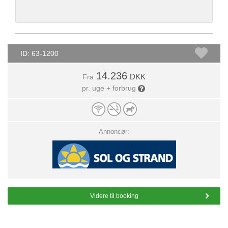
ID: 63-1200
14.236
DKK
Fra
pr. uge + forbrug
Annoncør:
Videre til booking