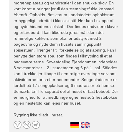
moræneplateau og vandrestier i den smukke skov. En
kort køretur bringer jer til den stemningsfulde købstad
Åbenrå. Opholds- /fællesrum Landstedets opholdsrum
er hyggeligt indrettet i klassisk stil. Her kan I slappe af
og nyde hinandens selskab. Der findes endvidere klaver
og billardbord. I kan tilberede jeres måltider i det
rummelige køkken, som bl.a. er udstyret med 2
bageovne og nyde dem i husets samlingspunkt:
spisestuen. Trænger I til forkælelse og afslapning, kan I
benytte den store spa, som findes i tilknytning til et af
badeværelserne. Soveafdeling Ejendommen indeholder
8 soveværelser – 2 i stueetagen og 6 på 1. sal. Således
kan I trække jer tilbage til den rolige overetage selv om
aktiviteterne fortsætter nedenunder. Sengepladserne er
fordelt på 17 sengepladser og 6 madrasser på hemse.
Bemærk: En lille separat del af huset er fast beboet. Der
er mulighed for at medbringe egne heste. 2 hestebokse
og en hestefold kan lejes nær huset.
Rygning ikke tilladt i huset.