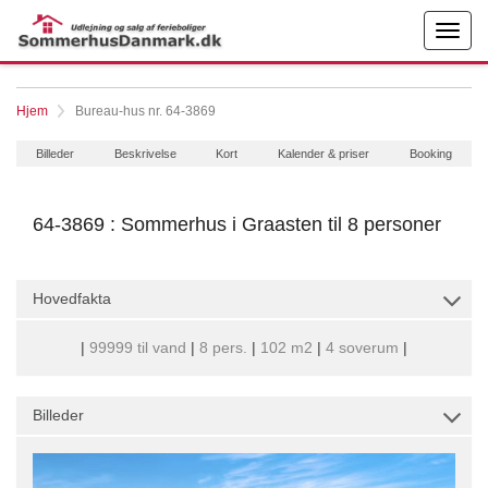
Hjem
Bureau-hus nr. 64-3869
Billeder
Beskrivelse
Kort
Kalender & priser
Booking
64-3869 : Sommerhus i Graasten til 8 personer
Hovedfakta
|
99999 til vand
|
8 pers.
|
102 m2
|
4 soverum
|
Billeder