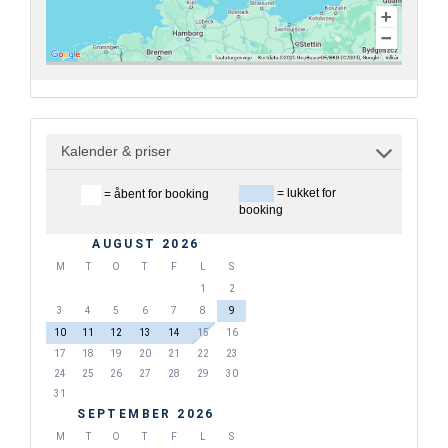
Kalender & priser
= lukket for
= åbent for booking
booking
AUGUST 2026
M
T
O
T
F
L
S
1
2
3
4
5
6
7
8
9
10
11
12
13
14
15
16
17
18
19
20
21
22
23
24
25
26
27
28
29
30
31
SEPTEMBER 2026
M
T
O
T
F
L
S