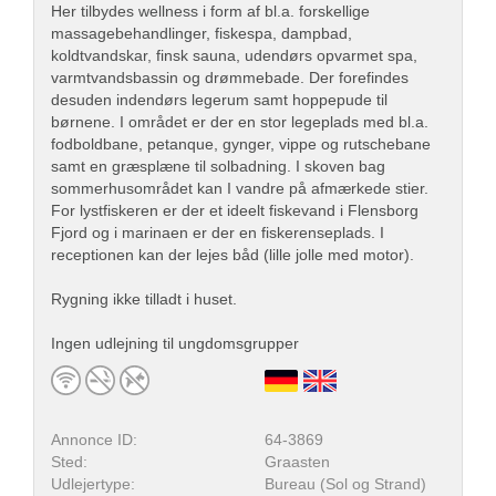
Her tilbydes wellness i form af bl.a. forskellige
massagebehandlinger, fiskespa, dampbad,
koldtvandskar, finsk sauna, udendørs opvarmet spa,
varmtvandsbassin og drømmebade. Der forefindes
desuden indendørs legerum samt hoppepude til
børnene. I området er der en stor legeplads med bl.a.
fodboldbane, petanque, gynger, vippe og rutschebane
samt en græsplæne til solbadning. I skoven bag
sommerhusområdet kan I vandre på afmærkede stier.
For lystfiskeren er der et ideelt fiskevand i Flensborg
Fjord og i marinaen er der en fiskerenseplads. I
receptionen kan der lejes båd (lille jolle med motor).
Rygning ikke tilladt i huset.
Ingen udlejning til ungdomsgrupper
Annonce ID:
64-3869
Sted:
Graasten
Udlejertype:
Bureau (Sol og Strand)