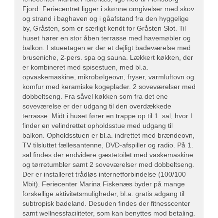
Fjord. Feriecentret ligger i skønne omgivelser med skov
og strand i baghaven og i gåafstand fra den hyggelige
by, Gråsten, som er særligt kendt for Gråsten Slot. Til
huset hører en stor åben terrasse med havemøbler og
balkon. I stueetagen er der et dejligt badeværelse med
bruseniche, 2-pers. spa og sauna. Lækkert køkken, der
er kombineret med spisestuen, med bl.a.
opvaskemaskine, mikrobølgeovn, fryser, varmluftovn og
komfur med keramiske kogeplader. 2 soveværelser med
dobbeltseng. Fra såvel køkken som fra det ene
soveværelse er der udgang til den overdækkede
terrasse. Midt i huset fører en trappe op til 1. sal, hvor I
finder en velindrettet opholdsstue med udgang til
balkon. Opholdsstuen er bl.a. indrettet med brændeovn,
TV tilsluttet fællesantenne, DVD-afspiller og radio. På 1.
sal findes der endvidere gæstetoilet med vaskemaskine
og tørretumbler samt 2 soveværelser med dobbeltseng.
Der er installeret trådløs internetforbindelse (100/100
Mbit). Feriecenter Marina Fiskenæs byder på mange
forskellige aktivitetsmuligheder, bl.a. gratis adgang til
subtropisk badeland. Desuden findes der fitnesscenter
samt wellnessfaciliteter, som kan benyttes mod betaling.