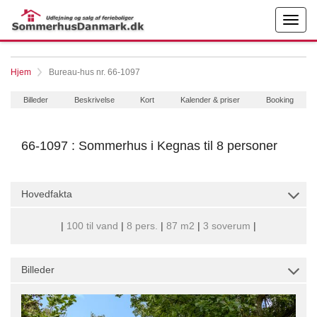
Hjem
Bureau-hus nr. 66-1097
Billeder
Beskrivelse
Kort
Kalender & priser
Booking
66-1097 : Sommerhus i Kegnas til 8 personer
Hovedfakta
|
100 til vand
|
8 pers.
|
87 m2
|
3 soverum
|
Billeder