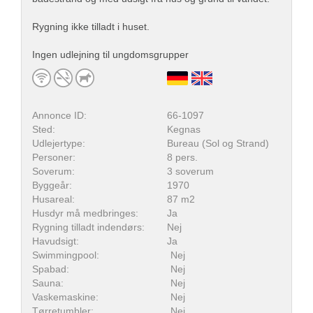
Rygning ikke tilladt i huset.
Ingen udlejning til ungdomsgrupper
Annonce ID:
66-1097
Sted:
Kegnas
Udlejertype:
Bureau (Sol og Strand)
Personer:
8 pers.
Soverum:
3 soverum
Byggeår:
1970
Husareal:
87 m2
Husdyr må medbringes:
Ja
Rygning tilladt indendørs:
Nej
Havudsigt:
Ja
Swimmingpool:
Nej
Spabad:
Nej
Sauna:
Nej
Vaskemaskine:
Nej
Tørretumbler:
Nej