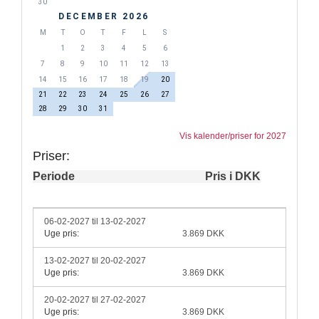
30
DECEMBER 2026
M
T
O
T
F
L
S
1
2
3
4
5
6
7
8
9
10
11
12
13
14
15
16
17
18
19
20
21
22
23
24
25
26
27
28
29
30
31
Vis kalender/priser for 2027
Priser:
Periode
Pris i DKK
06-02-2027 til 13-02-2027
Uge pris:
3.869 DKK
13-02-2027 til 20-02-2027
Uge pris:
3.869 DKK
20-02-2027 til 27-02-2027
Uge pris:
3.869 DKK