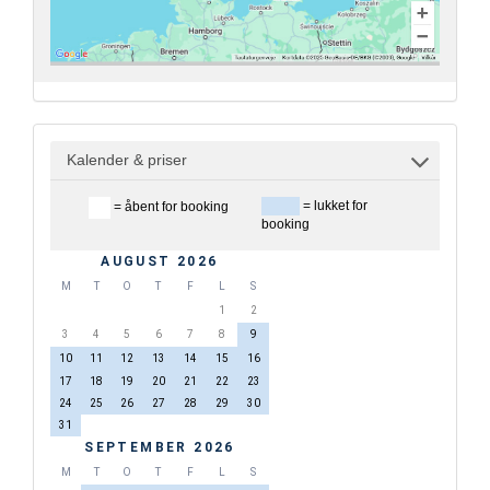
Kalender & priser
= lukket for
= åbent for booking
booking
AUGUST 2026
M
T
O
T
F
L
S
1
2
3
4
5
6
7
8
9
10
11
12
13
14
15
16
17
18
19
20
21
22
23
24
25
26
27
28
29
30
31
SEPTEMBER 2026
M
T
O
T
F
L
S