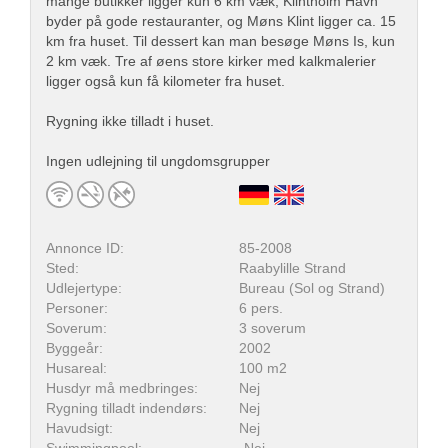
mange butikker ligger kun 6 km væk, Klintholm Havn
byder på gode restauranter, og Møns Klint ligger ca. 15
km fra huset. Til dessert kan man besøge Møns Is, kun
2 km væk. Tre af øens store kirker med kalkmalerier
ligger også kun få kilometer fra huset.
Rygning ikke tilladt i huset.
Ingen udlejning til ungdomsgrupper
Annonce ID:
85-2008
Sted:
Raabylille Strand
Udlejertype:
Bureau (Sol og Strand)
Personer:
6 pers.
Soverum:
3 soverum
Byggeår:
2002
Husareal:
100 m2
Husdyr må medbringes:
Nej
Rygning tilladt indendørs:
Nej
Havudsigt:
Nej
Swimmingpool:
Nej