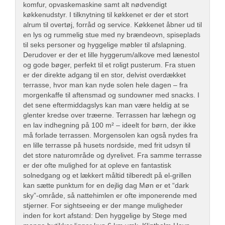
komfur, opvaskemaskine samt alt nødvendigt
køkkenudstyr. I tilknytning til køkkenet er der et stort
alrum til overtøj, forråd og service. Køkkenet åbner ud til
en lys og rummelig stue med ny brændeovn, spiseplads
til seks personer og hyggelige møbler til afslapning.
Derudover er der et lille hyggerum/alkove med lænestol
og gode bøger, perfekt til et roligt pusterum. Fra stuen
er der direkte adgang til en stor, delvist overdækket
terrasse, hvor man kan nyde solen hele dagen – fra
morgenkaffe til aftensmad og sundowner med snacks. I
det sene eftermiddagslys kan man være heldig at se
glenter kredse over træerne. Terrassen har læhegn og
en lav indhegning på 100 m² – ideelt for børn, der ikke
må forlade terrassen. Morgensolen kan også nydes fra
en lille terrasse på husets nordside, med frit udsyn til
det store naturområde og dyrelivet. Fra samme terrasse
er der ofte mulighed for at opleve en fantastisk
solnedgang og et lækkert måltid tilberedt på el-grillen
kan sætte punktum for en dejlig dag Møn er et “dark
sky”-område, så nattehimlen er ofte imponerende med
stjerner. For sightseeing er der mange muligheder
inden for kort afstand: Den hyggelige by Stege med