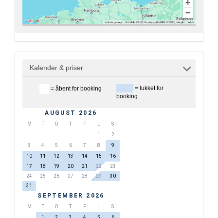
Kalender & priser
= lukket for
= åbent for booking
booking
AUGUST 2026
M
T
O
T
F
L
S
1
2
3
4
5
6
7
8
9
10
11
12
13
14
15
16
17
18
19
20
21
22
23
24
25
26
27
28
29
30
31
SEPTEMBER 2026
M
T
O
T
F
L
S
1
2
3
4
5
6