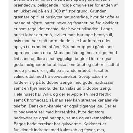
brændeovn, beliggende i rolige omgivelser for enden af
en lukket vej på en 1.000 m² stor grund. Grunden
grænser op til et beskyttet naturområde, hvor der ofte er
besøg af hjorte, harer, ræve og fasaner, og fuglekvidder
er som regel det eneste, der bryder stilheden. Langs
huset løber der en å, hvilket man bør tage hensyn til,
hvis man har små børn, da de ikke bør færdes uden
opsyn i nærheden af åen. Stranden ligger i gåafstand
og regnes som en af Møns bedste og mest rolige, med
fint sand og flere små hyggelige bugter. Der er også
gode muligheder for at fiske i området og det er tilladt at
holde picnic eller grille på strandområdet. Huset er
velindrettet med tre soveværelser. Sovepladserne
fordeler sig på to dobbeltsenge med gode madrasser
samt en hjørnesofa, der kan slås ud til dobbeltseng.
Hele huset har WiFi, og der er Apple TV med Netflix
samt Chromecast, så man selv kan streame kanaler via
telefon. Danske tv-kanaler er også tilgængelige. Der er
to badeværelser med bruseniche, hvor det store
badeværelse også har spa, sauna og vaskemaskine.
Begge badeværelser har gulvvarme. Køkkenet er
funktionelt indrettet med køleskab og fryser, ovn,