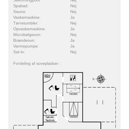
Spabad:
Nej
Sauna:
Nej
Vaskemaskine:
Ja
Tørretumbler:
Nej
Opvaskemaskine:
Ja
Microbølgeovn:
Nej
Brændeovn:
Ja
Varmepumpe:
Ja
Sat-tv:
Nej
Fordeling af sovepladser :