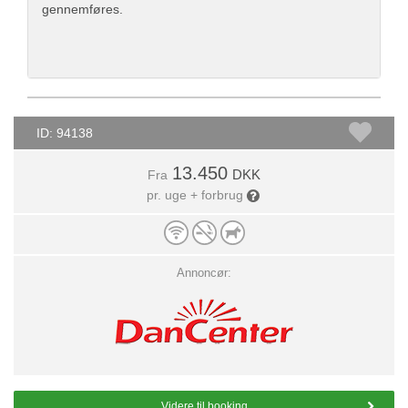
gennemføres.
ID: 94138
13.450
DKK
Fra
pr. uge + forbrug
Annoncør:
Videre til booking