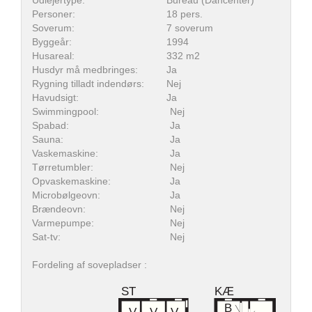
Udlejertype:
Bureau (Dancenter)
Personer:
18 pers.
Soverum:
7 soverum
Byggeår:
1994
Husareal:
332 m2
Husdyr må medbringes:
Ja
Rygning tilladt indendørs:
Nej
Havudsigt:
Ja
Swimmingpool:
Nej
Spabad:
Ja
Sauna:
Ja
Vaskemaskine:
Ja
Tørretumbler:
Nej
Opvaskemaskine:
Ja
Microbølgeovn:
Ja
Brændeovn:
Nej
Varmepumpe:
Nej
Sat-tv:
Nej
Fordeling af sovepladser :