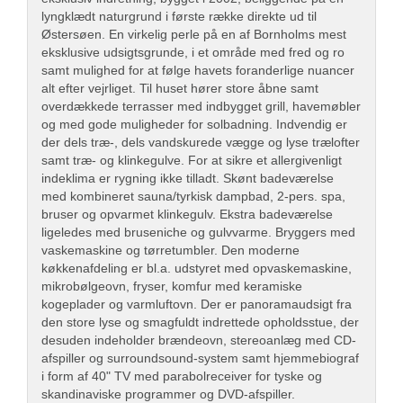
lyngklædt naturgrund i første række direkte ud til
Østersøen. En virkelig perle på en af Bornholms mest
eksklusive udsigtsgrunde, i et område med fred og ro
samt mulighed for at følge havets foranderlige nuancer
alt efter vejrliget. Til huset hører store åbne samt
overdækkede terrasser med indbygget grill, havemøbler
og med gode muligheder for solbadning. Indvendig er
der dels træ-, dels vandskurede vægge og lyse trælofter
samt træ- og klinkegulve. For at sikre et allergivenligt
indeklima er rygning ikke tilladt. Skønt badeværelse
med kombineret sauna/tyrkisk dampbad, 2-pers. spa,
bruser og opvarmet klinkegulv. Ekstra badeværelse
ligeledes med bruseniche og gulvvarme. Bryggers med
vaskemaskine og tørretumbler. Den moderne
køkkenafdeling er bl.a. udstyret med opvaskemaskine,
mikrobølgeovn, fryser, komfur med keramiske
kogeplader og varmluftovn. Der er panoramaudsigt fra
den store lyse og smagfuldt indrettede opholdsstue, der
desuden indeholder brændeovn, stereoanlæg med CD-
afspiller og surroundsound-system samt hjemmebiograf
i form af 40" TV med parabolreceiver for tyske og
skandinaviske programmer og DVD-afspiller.