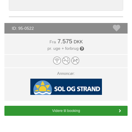
ID: 95-0522
7.575
DKK
Fra
pr. uge + forbrug
Annoncør:
Videre til booking