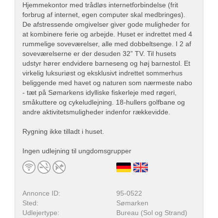
Hjemmekontor med trådløs internetforbindelse (frit
forbrug af internet, egen computer skal medbringes).
De afstressende omgivelser giver gode muligheder for
at kombinere ferie og arbejde. Huset er indrettet med 4
rummelige soveværelser, alle med dobbeltsenge. I 2 af
soveværelserne er der desuden 32” TV. Til husets
udstyr hører endvidere barneseng og høj barnestol. Et
virkelig luksuriøst og eksklusivt indrettet sommerhus
beliggende med havet og naturen som nærmeste nabo
- tæt på Sømarkens idylliske fiskerleje med røgeri,
småkuttere og cykeludlejning. 18-hullers golfbane og
andre aktivitetsmuligheder indenfor rækkevidde.
Rygning ikke tilladt i huset.
Ingen udlejning til ungdomsgrupper
Annonce ID:
95-0522
Sted:
Sømarken
Udlejertype:
Bureau (Sol og Strand)