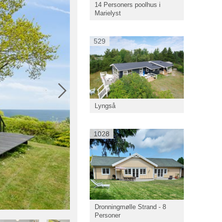
14 Personers poolhus i
Marielyst
529
Lyngså
1028
Dronningmølle Strand - 8
Personer