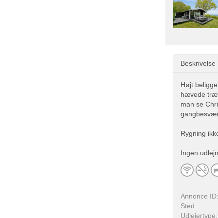
Beskrivelse
Højt beligg
hævede træt
man se Chris
gangbesvær
Rygning ikke 
Ingen udlej
Annonce ID
Sted:
Udlejertype: