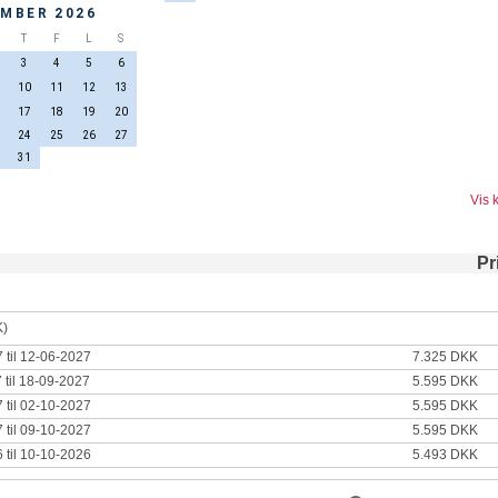
MBER 2026
T
F
L
S
3
4
5
6
10
11
12
13
17
18
19
20
24
25
26
27
31
Vis 
Pr
K)
 til 12-06-2027
7.325 DKK
 til 18-09-2027
5.595 DKK
 til 02-10-2027
5.595 DKK
 til 09-10-2027
5.595 DKK
 til 10-10-2026
5.493 DKK