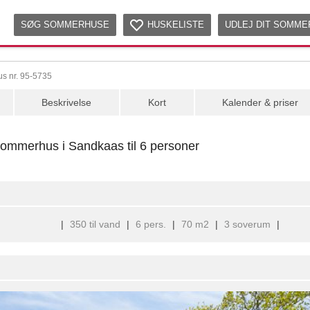
SØG SOMMERHUSE
HUSKELISTE
UDLEJ DIT SOMM
s nr. 95-5735
Beskrivelse
Kort
Kalender & priser
Sommerhus i Sandkaas til 6 personer
|
350 til vand
|
6 pers.
|
70 m2
|
3 soverum
|