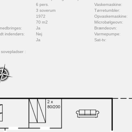
6 pers.
Vaskemaskine:
3 soverum
Tørretumbler:
1972
Opvaskemaskine:
70 m2
Microbølgeovn:
medbringes:
Ja
Brændeovn:
adt indendørs:
Nej
Varmepumpe:
Ja
Sat-tv:
 sovepladser :