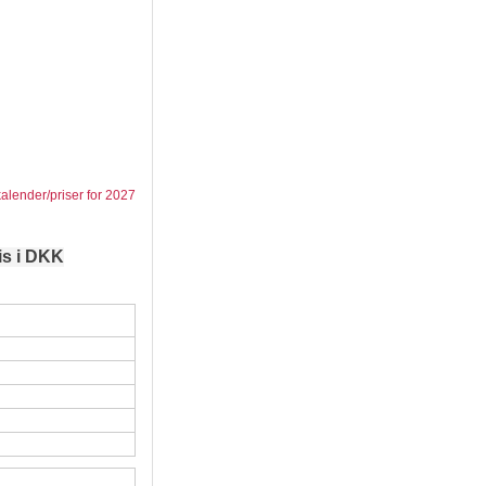
kalender/priser for 2027
is i DKK