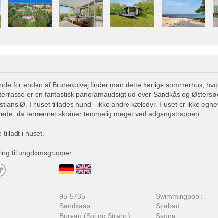
ende for enden af Brunekulvej finder man dette herlige sommerhus, hvor
errasse er en fantastisk panoramaudsigt ud over Sandkås og Østersøen
tians Ø. I huset tillades hund - ikke andre kæledyr. Huset er ikke egnet
ede, da terrænnet skråner temmelig meget ved adgangstrappen.
tilladt i huset.
ning til ungdomsgrupper
:
95-5735
Swimmingpool:
Sandkaas
Spabad:
Bureau (Sol og Strand)
Sauna: