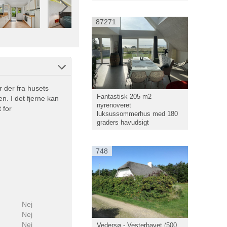
87271
 der fra husets
Fantastisk 205 m2
. I det fjerne kan
nyrenoveret
 for
luksussommerhus med 180
graders havudsigt
748
Nej
Nej
Nej
Vedersø - Vesterhavet (500