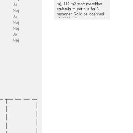
m), 112 m2 stort nytækket
Ja
stråtækt muret hus for 6
Nej
personer. Rolig beliggenhed
Ja
på 2200 m2 stor grund, med
Nej
læ og stor græsplæne foran
Nej
huset. Mulighed for mange
Ja
aktiviteter på grunden.
Nej