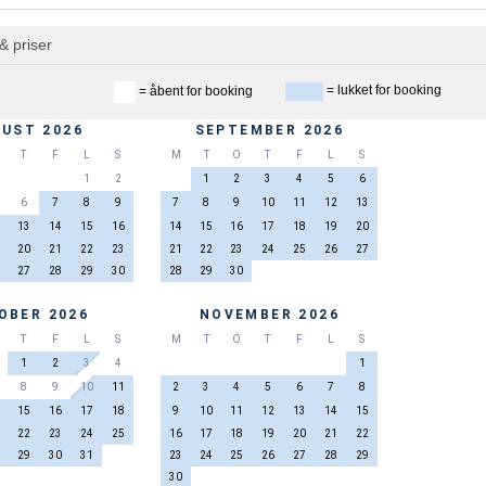
& priser
= lukket for booking
= åbent for booking
UST 2026
SEPTEMBER 2026
T
F
L
S
M
T
O
T
F
L
S
1
2
1
2
3
4
5
6
6
7
8
9
7
8
9
10
11
12
13
13
14
15
16
14
15
16
17
18
19
20
20
21
22
23
21
22
23
24
25
26
27
27
28
29
30
28
29
30
OBER 2026
NOVEMBER 2026
T
F
L
S
M
T
O
T
F
L
S
1
2
3
4
1
8
9
10
11
2
3
4
5
6
7
8
15
16
17
18
9
10
11
12
13
14
15
22
23
24
25
16
17
18
19
20
21
22
29
30
31
23
24
25
26
27
28
29
30