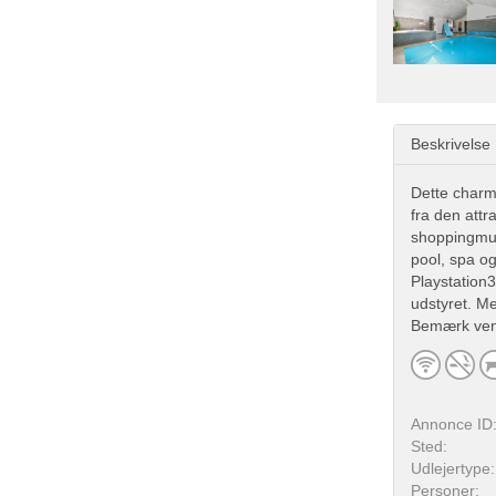
Beskrivelse
Dette charm
fra den attr
shoppingmuli
pool, spa og
Playstation
udstyret. Me
Bemærk venli
Annonce ID
Sted:
Udlejertype:
Personer: