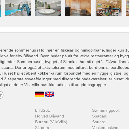
erende sommerhus i Ho, nær en fiskesø og minigolfbane, ligger kun 10
aktive ferieby Blåvand. Byen byder på alt fra lækre restauranter og hygge
gheder. Sommerhuset, bygget af Skanlux, har sit eget \ - \\\[vandland\
 sauna. Der er også et aktivitetsrum med billard, bordtennis, bordfodbo
3. Huset har et åbent køkken-alrum forbundet med en hyggelig stue, og 
d 3 separate soveafdelinger med tilhørende badeværelser, er huset ideelt
gst at dette VillaVilla-hus ikke udlejes til ungdomsgrupper.
:
LHU261
Swimmingpool:
Ho ved Blåvand
Spabad:
Bureau (VillaVilla)
Sauna:
24 pers.
Vaskemaskine: