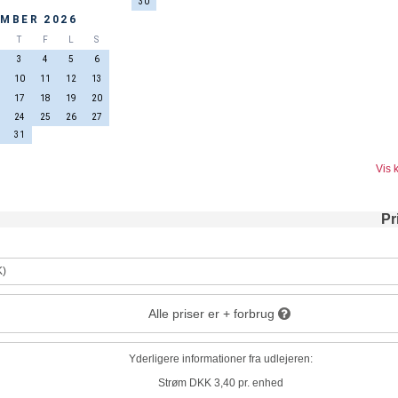
30
MBER 2026
T
F
L
S
3
4
5
6
10
11
12
13
17
18
19
20
24
25
26
27
31
Vis 
Pr
K)
Alle priser er + forbrug
Yderligere informationer fra udlejeren:
Strøm DKK 3,40 pr. enhed