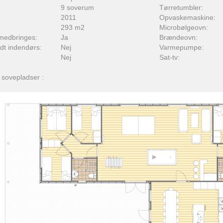
9 soverum
Tørretumbler:
2011
Opvaskemaskine:
293 m2
Microbølgeovn:
medbringes:
Ja
Brændeovn:
adt indendørs:
Nej
Varmepumpe:
Nej
Sat-tv:
 sovepladser :