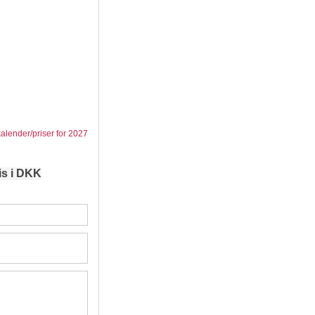
kalender/priser for 2027
is i DKK