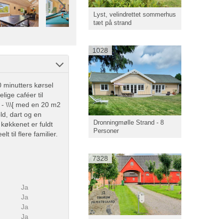
Lyst, velindrettet sommerhus
tæt på strand
1028
 minutters kørsel
lige caféer til
 - \\\[ med en 20 m2
ld, dart og en
Dronningmølle Strand - 8
køkkenet er fuldt
Personer
 til flere familier.
7328
Ja
Ja
Ja
Ja