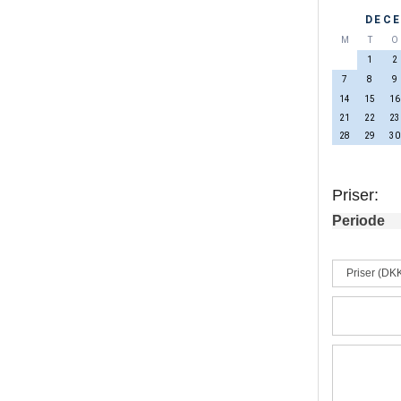
DECE
M
T
O
1
2
7
8
9
14
15
16
21
22
23
28
29
30
Priser:
Periode
Priser (DK