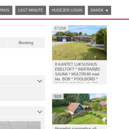
ERHUS
LAST MINUTE
HUSEJER LOGIN
DANSK
87258
Booking
8 KANTET LUKSUSHUS
EBELTOFT * INDFRARØD
SAUNA * MULTIRUM med
bla. BOB * POOLBORD *
FODBOLDBORD * DART
mm.
928
Hyggeligt sommerhus på