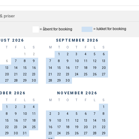
& priser
= lukket for booking
= åbent for booking
UST 2026
SEPTEMBER 2026
T
F
L
S
M
T
O
T
F
L
S
1
2
1
2
3
4
5
6
6
7
8
9
7
8
9
10
11
12
13
13
14
15
16
14
15
16
17
18
19
20
20
21
22
23
21
22
23
24
25
26
27
27
28
29
30
28
29
30
OBER 2026
NOVEMBER 2026
T
F
L
S
M
T
O
T
F
L
S
1
2
3
4
1
8
9
10
11
2
3
4
5
6
7
8
15
16
17
18
9
10
11
12
13
14
15
22
23
24
25
16
17
18
19
20
21
22
29
30
31
23
24
25
26
27
28
29