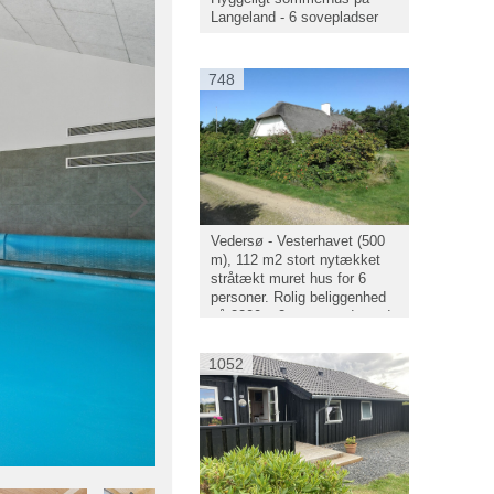
Langeland - 6 sovepladser
748
Vedersø - Vesterhavet (500
m), 112 m2 stort nytækket
stråtækt muret hus for 6
personer. Rolig beliggenhed
på 2200 m2 stor grund, med
læ og stor græsplæne foran
huset. Mulighed for mange
1052
aktiviteter på grunden.