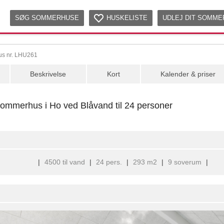
SØG SOMMERHUSE
HUSKELISTE
UDLEJ DIT SOMM
us nr. LHU261
Beskrivelse
Kort
Kalender & priser
ommerhus i Ho ved Blåvand til 24 personer
|
4500 til vand
|
24 pers.
|
293 m2
|
9 soverum
|