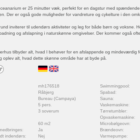
eanarium er 25 minutter væk, perfekt for en dagstur med spændende in
en. Der er også gode muligheder for vandreture og cykelture i den omk
und inviterer til udendørs aktiviteter og leg for både børn og voksne. He
olbadning og afslapning i naturskønne omgivelser. Der kommer også oft
rhus tilbyder alt, hvad I behøver for en afslappende og mindeværdig f
g oplev alt, hvad dette skønne område har at byde på.
:
mh176518
Swimmingpool:
Råbjerg
Spabad:
Bureau (Campaya)
Sauna:
5 pers.
Vaskemaskine:
3 soverum
Tørretumbler:
Opvaskemaskine:
60 m2
Microbølgeovn:
medbringes:
Ja
Brændeovn:
adt indendørs:
Nej
Varmepumpe: