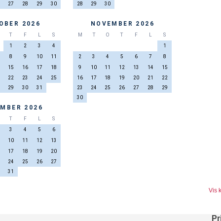
27
28
29
30
28
29
30
OBER 2026
NOVEMBER 2026
T
F
L
S
M
T
O
T
F
L
S
1
2
3
4
1
8
9
10
11
2
3
4
5
6
7
8
15
16
17
18
9
10
11
12
13
14
15
22
23
24
25
16
17
18
19
20
21
22
29
30
31
23
24
25
26
27
28
29
30
MBER 2026
T
F
L
S
3
4
5
6
10
11
12
13
17
18
19
20
24
25
26
27
31
Vis 
Pr