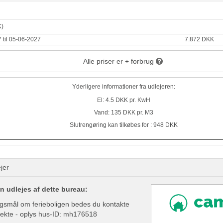
K)
 til 05-06-2027
7.872 DKK
Alle priser er + forbrug
Yderligere informationer fra udlejeren:
El: 4.5 DKK pr. KwH
Vand: 135 DKK pr. M3
Slutrengøring kan tilkøbes for : 948 DKK
jer
n udlejes af dette bureau:
gsmål om ferieboligen bedes du kontakte
rekte - oplys hus-ID: mh176518