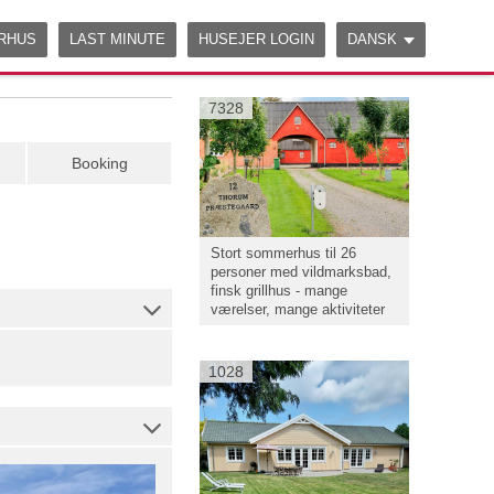
ERHUS
LAST MINUTE
HUSEJER LOGIN
DANSK
7328
Booking
Stort sommerhus til 26
personer med vildmarksbad,
finsk grillhus - mange
værelser, mange aktiviteter
1028