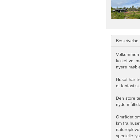
Beskrivelse
Velkommen t
lukket vej 
nyere møble
Huset har tr
et fantastis
Den store te
nyde måltide
Området omk
km fra huset
naturoplevel
specielle l