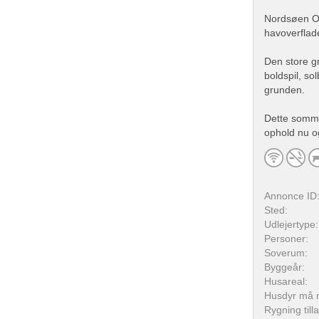
Nordsøen Oc
havoverflad
Den store gr
boldspil, s
grunden.
Dette somme
ophold nu o
Annonce ID
Sted:
Udlejertype:
Personer:
Soverum:
Byggeår:
Husareal:
Husdyr må 
Rygning till