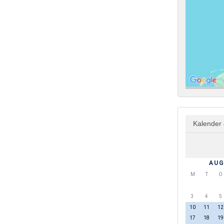
Kalender 
AUG
M
T
O
3
4
5
10
11
12
17
18
19