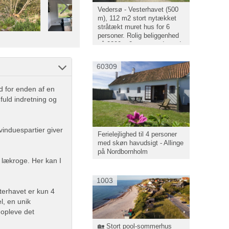
Vedersø - Vesterhavet (500
m), 112 m2 stort nytækket
stråtækt muret hus for 6
personer. Rolig beliggenhed
på 2200 m2 stor grund, med
læ og stor græsplæne foran
huset. Mulighed for mange
60309
aktiviteter på grunden.
d for enden af en
uld indretning og
 vinduespartier giver
Ferielejlighed til 4 personer
med skøn havudsigt - Allinge
på Nordbornholm
e lækroge. Her kan I
1003
terhavet er kun 4
l, en unik
 opleve det
🏡 Stort pool-sommerhus