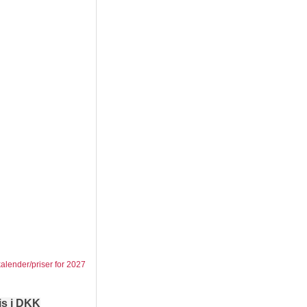
kalender/priser for 2027
is i DKK