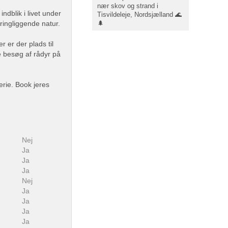
nær skov og strand i
dblik i livet under
Tisvildeleje, Nordsjælland 🌊
🌲
ringliggende natur.
r er der plads til
e besøg af rådyr på
erie. Book jeres
Nej
Ja
Ja
Ja
Nej
Ja
Ja
Ja
Ja