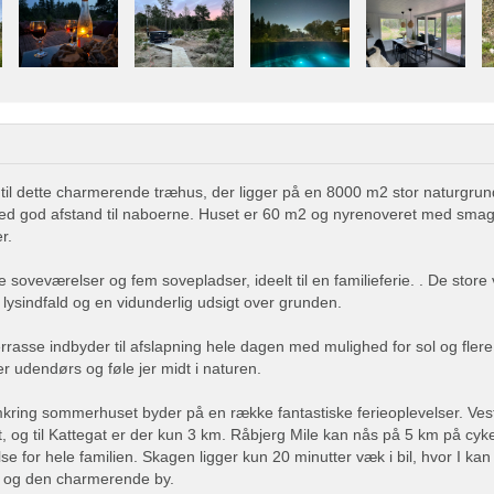
il dette charmerende træhus, der ligger på en 8000 m2 stor naturgrun
med god afstand til naboerne. Huset er 60 m2 og nyrenoveret med smagf
r.
e soveværelser og fem sovepladser, ideelt til en familieferie. . De store
k lysindfald og en vidunderlig udsigt over grunden.
rrasse indbyder til afslapning hele dagen med mulighed for sol og fler
r udendørs og føle jer midt i naturen.
ring sommerhuset byder på en række fantastiske ferieoplevelser. Ves
, og til Kattegat er der kun 3 km. Råbjerg Mile kan nås på 5 km på cyke
se for hele familien. Skagen ligger kun 20 minutter væk i bil, hvor I kan
ys og den charmerende by.