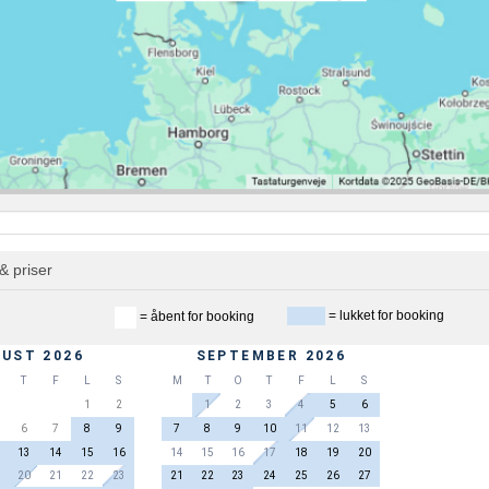
& priser
= lukket for booking
= åbent for booking
UST 2026
SEPTEMBER 2026
T
F
L
S
M
T
O
T
F
L
S
1
2
1
2
3
4
5
6
6
7
8
9
7
8
9
10
11
12
13
13
14
15
16
14
15
16
17
18
19
20
20
21
22
23
21
22
23
24
25
26
27