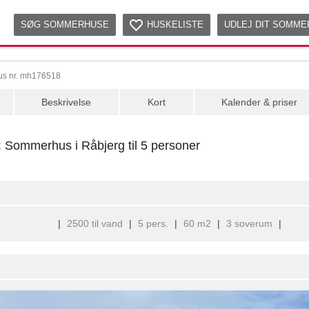
SØG SOMMERHUSE
HUSKELISTE
UDLEJ DIT SOMM
us nr. mh176518
Beskrivelse
Kort
Kalender & priser
 Sommerhus i Råbjerg til 5 personer
|
2500 til vand
|
5 pers.
|
60 m2
|
3 soverum
|