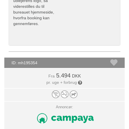
udlejerens logo, så
viderestilles du til
bureauet hjemmeside,
hvorfra booking kan
gennemføres.
ID: mh195354
5.494
DKK
Fra
pr. uge + forbrug
Annoncør: