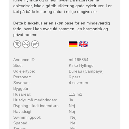
Kirke Hyllinge og omegn byder på naturskønne
oplevelser, lokale gårdbutikker og gode cykelruter. I er
tæt på både kultur og natur i rolige omgivelser.
Dette bjælkehus er en skøn base for en mindeværdig
ferie, hvor I kan nyde tid sammen i en harmonisk og
privat ramme.
Annonce ID:
mh195354
Sted:
Kirke Hyllinge
Udlejertype:
Bureau (Campaya)
Personer:
6 pers.
Soverum:
4 soverum
Byggeår:
Husareal:
112 m2
Husdyr må medbringes:
Ja
Rygning tilladt indendørs:
Nej
Havudsigt:
Nej
Swimmingpool:
Nej
Spabad:
Nej
Sauna:
Nej