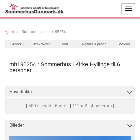
Hjem
Bureau-hus nr. mh195354
Billeder
Beskrivelse
Kort
Kalender & priser
Booking
mh195354 : Sommerhus i Kirke Hyllinge til 6
personer
Hovedfakta
|
500 til vand
|
6 pers.
|
112 m2
|
4 soverum
|
Billeder