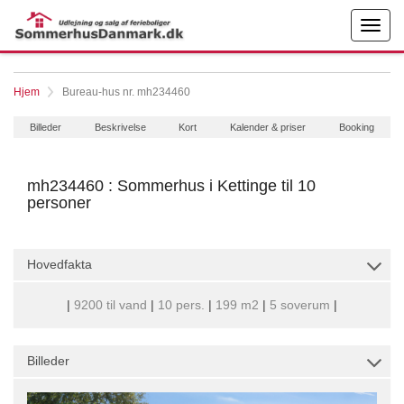
Hjem
Bureau-hus nr. mh234460
Billeder
Beskrivelse
Kort
Kalender & priser
Booking
mh234460 : Sommerhus i Kettinge til 10
personer
Hovedfakta
|
9200 til vand
|
10 pers.
|
199 m2
|
5 soverum
|
Billeder