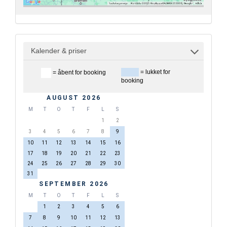
Kalender & priser
= lukket for
= åbent for booking
booking
AUGUST 2026
M
T
O
T
F
L
S
1
2
3
4
5
6
7
8
9
10
11
12
13
14
15
16
17
18
19
20
21
22
23
24
25
26
27
28
29
30
31
SEPTEMBER 2026
M
T
O
T
F
L
S
1
2
3
4
5
6
7
8
9
10
11
12
13