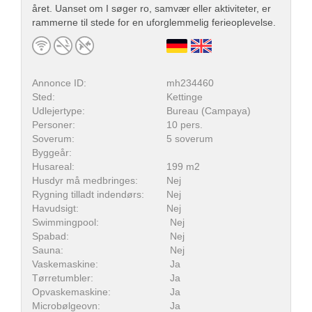
året. Uanset om I søger ro, samvær eller aktiviteter, er
rammerne til stede for en uforglemmelig ferieoplevelse.
Annonce ID:
mh234460
Sted:
Kettinge
Udlejertype:
Bureau (Campaya)
Personer:
10 pers.
Soverum:
5 soverum
Byggeår:
Husareal:
199 m2
Husdyr må medbringes:
Nej
Rygning tilladt indendørs:
Nej
Havudsigt:
Nej
Swimmingpool:
Nej
Spabad:
Nej
Sauna:
Nej
Vaskemaskine:
Ja
Tørretumbler:
Ja
Opvaskemaskine:
Ja
Microbølgeovn:
Ja