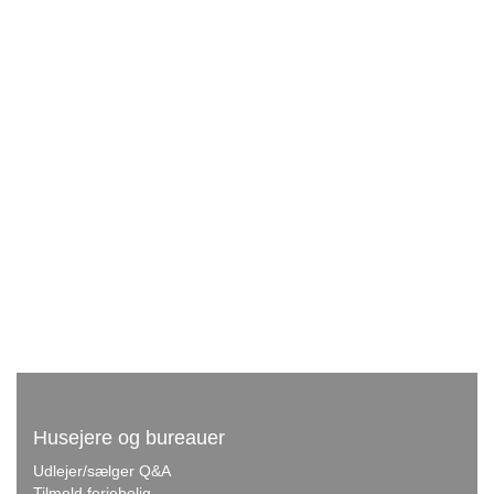
Husejere og bureauer
Udlejer/sælger Q&A
Tilmeld feriebolig