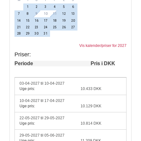
1
2
3
4
5
6
7
8
9
10
11
12
13
14
15
16
17
18
19
20
21
22
23
24
25
26
27
28
29
30
31
Vis kalender/priser for 2027
Priser:
Periode
Pris i DKK
03-04-2027 til 10-04-2027
Uge pris:
10.433 DKK
10-04-2027 til 17-04-2027
Uge pris:
10.129 DKK
22-05-2027 til 29-05-2027
Uge pris:
10.814 DKK
29-05-2027 til 05-06-2027
Uge pris:
11.209 DKK