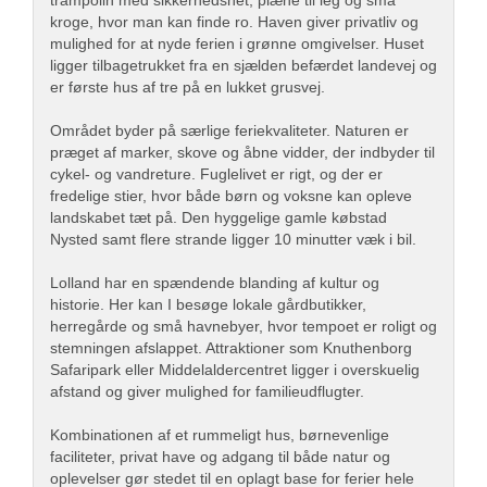
trampolin med sikkerhedsnet, plæne til leg og små
kroge, hvor man kan finde ro. Haven giver privatliv og
mulighed for at nyde ferien i grønne omgivelser. Huset
ligger tilbagetrukket fra en sjælden befærdet landevej og
er første hus af tre på en lukket grusvej.
Området byder på særlige feriekvaliteter. Naturen er
præget af marker, skove og åbne vidder, der indbyder til
cykel- og vandreture. Fuglelivet er rigt, og der er
fredelige stier, hvor både børn og voksne kan opleve
landskabet tæt på. Den hyggelige gamle købstad
Nysted samt flere strande ligger 10 minutter væk i bil.
Lolland har en spændende blanding af kultur og
historie. Her kan I besøge lokale gårdbutikker,
herregårde og små havnebyer, hvor tempoet er roligt og
stemningen afslappet. Attraktioner som Knuthenborg
Safaripark eller Middelaldercentret ligger i overskuelig
afstand og giver mulighed for familieudflugter.
Kombinationen af et rummeligt hus, børnevenlige
faciliteter, privat have og adgang til både natur og
oplevelser gør stedet til en oplagt base for ferier hele