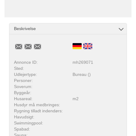
Beskrivelse
Annonce ID:
mh269071
Sted:
Udlejertype:
Bureau ()
Personer:
Soverum:
Byggeår:
Husareal:
m2
Husdyr må medbringes:
Rygning tilladt indendørs:
Havudsigt:
Swimmingpool:
Spabad:
Sauna: