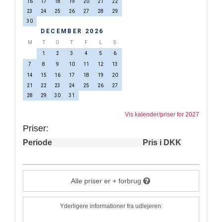
16
17
18
19
20
21
22
23
24
25
26
27
28
29
30
DECEMBER 2026
M
T
O
T
F
L
S
1
2
3
4
5
6
7
8
9
10
11
12
13
14
15
16
17
18
19
20
21
22
23
24
25
26
27
28
29
30
31
Vis kalender/priser for 2027
Priser:
Periode
Pris i DKK
Alle priser er + forbrug
Yderligere informationer fra udlejeren: