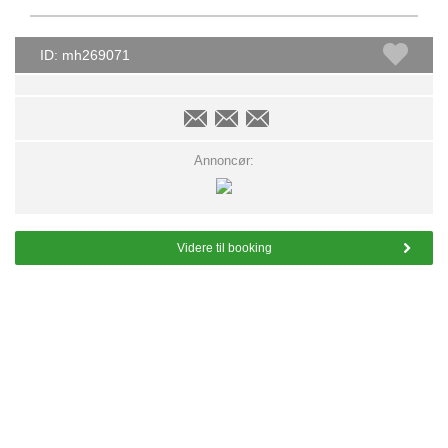
ID: mh269071
Annoncør:
Videre til booking