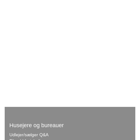
Husejere og bureauer
Udlejer/sælger Q&A