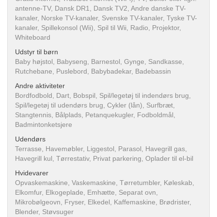
antenne-TV, Dansk DR1, Dansk TV2, Andre danske TV-
kanaler, Norske TV-kanaler, Svenske TV-kanaler, Tyske TV-
kanaler, Spillekonsol (Wii), Spil til Wii, Radio, Projektor,
Whiteboard
Udstyr til børn
Baby højstol, Babyseng, Barnestol, Gynge, Sandkasse,
Rutchebane, Puslebord, Babybadekar, Badebassin
Andre aktiviteter
Bordfodbold, Dart, Bobspil, Spil/legetøj til indendørs brug,
Spil/legetøj til udendørs brug, Cykler (lån), Surfbræt,
Stangtennis, Bålplads, Petanquekugler, Fodboldmål,
Badmintonketsjere
Udendørs
Terrasse, Havemøbler, Liggestol, Parasol, Havegrill gas,
Havegrill kul, Tørrestativ, Privat parkering, Oplader til el-bil
Hvidevarer
Opvaskemaskine, Vaskemaskine, Tørretumbler, Køleskab,
Elkomfur, Elkogeplade, Emhætte, Separat ovn,
Mikrobølgeovn, Fryser, Elkedel, Kaffemaskine, Brødrister,
Blender, Støvsuger