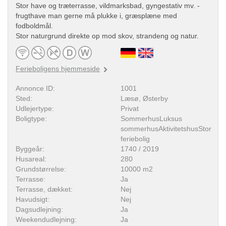
Stor have og træterrasse, vildmarksbad, gyngestativ mv. -
frugthave man gerne må plukke i, græsplæne med
fodboldmål.
Stor naturgrund direkte op mod skov, strandeng og natur.
Ferieboligens hjemmeside
Annonce ID:
1001
Sted:
Læsø, Østerby
Udlejertype:
Privat
Boligtype:
SommerhusLuksus
sommerhusAktivitetshusStor
feriebolig
Byggeår:
1740 / 2019
Husareal:
280
Grundstørrelse:
10000 m2
Terrasse:
Ja
Terrasse, dækket:
Nej
Havudsigt:
Nej
Dagsudlejning:
Ja
Weekendudlejning:
Ja