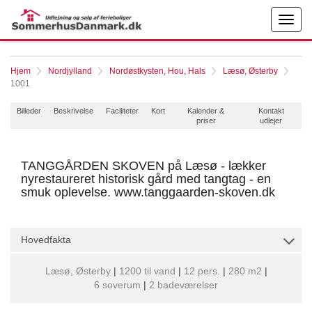
Hjem
Nordjylland
Nordøstkysten, Hou, Hals
Læsø, Østerby
1001
Billeder
Beskrivelse
Faciliteter
Kort
Kalender &
Kontakt
priser
udlejer
TANGGÅRDEN SKOVEN på Læsø - lækker
nyrestaureret historisk gård med tangtag - en
smuk oplevelse. www.tanggaarden-skoven.dk
Hovedfakta
Læsø, Østerby
|
1200 til vand
|
12 pers.
|
280 m2
|
6 soverum
|
2 badeværelser