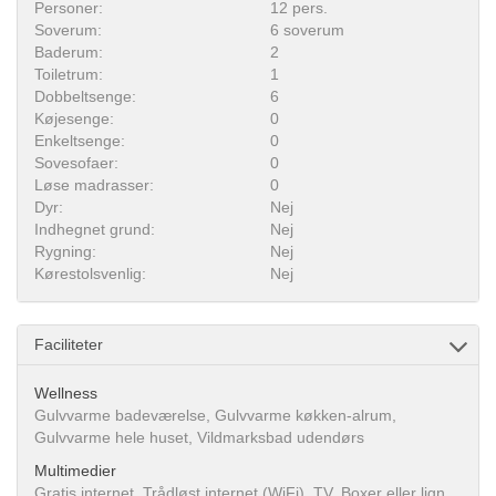
Personer:
12 pers.
Soverum:
6 soverum
Baderum:
2
Toiletrum:
1
Dobbeltsenge:
6
Køjesenge:
0
Enkeltsenge:
0
Sovesofaer:
0
Løse madrasser:
0
Dyr:
Nej
Indhegnet grund:
Nej
Rygning:
Nej
Kørestolsvenlig:
Nej
Faciliteter
Wellness
Gulvvarme badeværelse, Gulvvarme køkken-alrum,
Gulvvarme hele huset, Vildmarksbad udendørs
Multimedier
Gratis internet, Trådløst internet (WiFi), TV, Boxer eller lign.