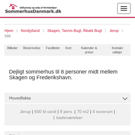
Hjem
Nordjylland
Skagen, Tannis Bugt, Ålbæk Bugt
Jerup
996
Billeder
Beskrivelse
Faciliteter
Kort
Kalender &
Kontakt
priser
udlejer
Dejligt sommerhus til 8 personer midt mellem
Skagen og Frederikshavn.
Hovedfakta
Jerup
|
600 til vand
|
8 pers.
|
70 m2
|
4 soverum
|
1 badeværelser