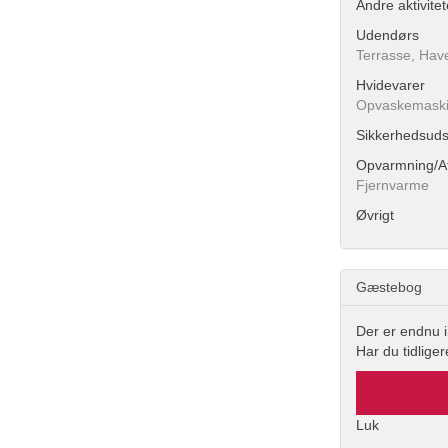
Andre aktivitet
Udendørs
Terrasse, Haveg
Hvidevarer
Opvaskemaskin
Sikkerhedsuds
Opvarmning/Af
Fjernvarme
Øvrigt
Gæstebog
Der er endnu 
Har du tidlige
Luk