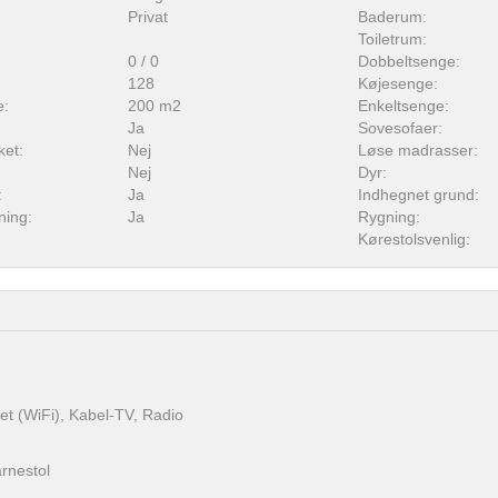
Privat
Baderum:
Toiletrum:
0 / 0
Dobbeltsenge:
128
Køjesenge:
e:
200 m2
Enkeltsenge:
Ja
Sovesofaer:
ket:
Nej
Løse madrasser:
Nej
Dyr:
:
Ja
Indhegnet grund:
ning:
Ja
Rygning:
Kørestolsvenlig:
net (WiFi), Kabel-TV, Radio
rnestol