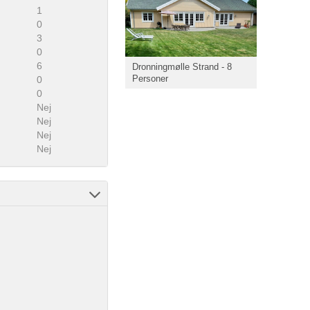
1
0
3
0
6
Dronningmølle Strand - 8
Personer
0
0
Nej
Nej
Nej
Nej