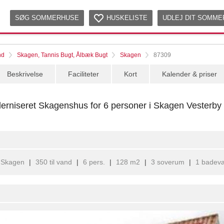
SØG SOMMERHUSE
HUSKELISTE
UDLEJ DIT SOMM
nd
Skagen, Tannis Bugt, Ålbæk Bugt
Skagen
87309
Beskrivelse
Faciliteter
Kort
Kalender & priser
derniseret Skagenshus for 6 personer i Skagen Vesterby
Skagen
|
350 til vand
|
6 pers.
|
128 m2
|
3 soverum
|
1 badevæ