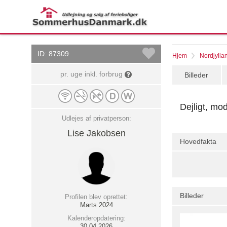
ID: 87309
Hjem
Nordjylla
pr. uge inkl. forbrug
Billeder
Dejligt, mo
Udlejes af privatperson:
Lise Jakobsen
Hovedfakta
Billeder
Profilen blev oprettet:
Marts 2024
Kalenderopdatering:
30.04.2026