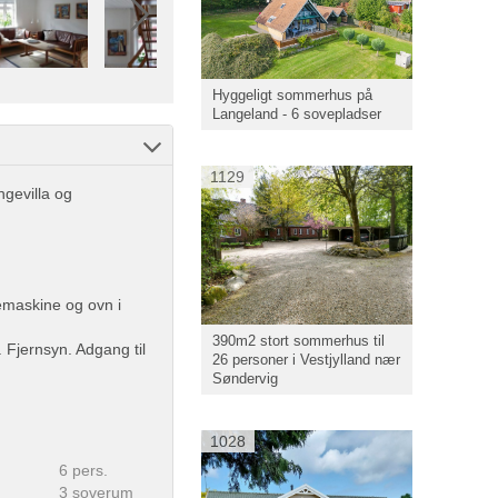
Hyggeligt sommerhus på
Langeland - 6 sovepladser
1129
ngevilla og
maskine og ovn i
390m2 stort sommerhus til
 Fjernsyn. Adgang til
26 personer i Vestjylland nær
Søndervig
1028
6 pers.
3 soverum