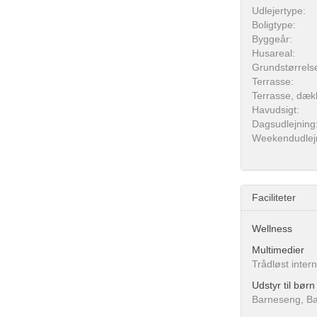
Udlejertype:
Boligtype:
Byggeår:
Husareal:
Grundstørrels
Terrasse:
Terrasse, dæk
Havudsigt:
Dagsudlejning
Weekendudlej
Faciliteter
Wellness
Multimedier
Trådløst inter
Udstyr til børn
Barneseng, Ba