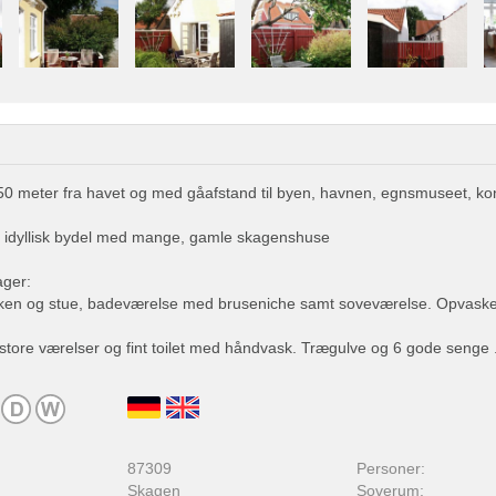
50 meter fra havet og med gåafstand til byen, havnen, egnsmuseet, ko
n idyllisk bydel med mange, gamle skagenshuse
ager:
ken og stue, badeværelse med bruseniche samt soveværelse. Opvaske
 store værelser og fint toilet med håndvask. Trægulve og 6 gode senge .
87309
Personer:
Skagen
Soverum: