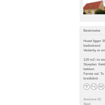
Beskrivelse
Huset ligger 3
badestrand
Vesterby er e
128 m2 i to et
Stueplan: Køk
køkken.
Første sal: To
bredbånd .
Annonce ID:
Sted: