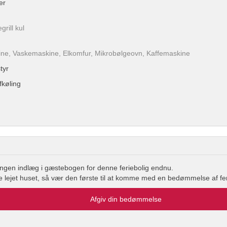
er
rill kul
e, Vaskemaskine, Elkomfur, Mikrobølgeovn, Kaffemaskine
tyr
køling
ingen indlæg i gæstebogen for denne feriebolig endnu.
re lejet huset, så vær den første til at komme med en bedømmelse af fe
Afgiv din bedømmelse