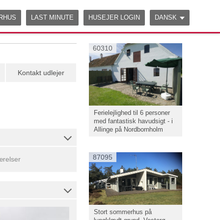
ERHUS
LAST MINUTE
HUSEJER LOGIN
DANSK
60310
Kontakt udlejer
Ferielejlighed til 6 personer
med fantastisk havudsigt - i
Allinge på Nordbornholm
87095
relser
Stort sommerhus på