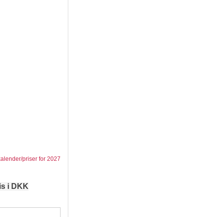
kalender/priser for 2027
is i DKK