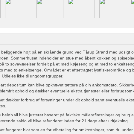
eliggende højt på en skrående grund ved Tårup Strand med udsigt o
roen. Sommerhuset indeholder en stue med åbent køkken og spisepla
g på to soveværelser fordelt på et med køjeseng og et med to enkeltsen
ks med to enkeltsenge. Området er et eftertragtet lystfiskerområde og
. Udlejes ikke til ungdomsgrupper.
bart depositum kan blive opkrævet tættere på din ankomstdato. Sikke
oblemfrit ophold og dækker eventuelle ekstra tjenester eller forbrugsom
t dækker forbrug af forsyninger under dit ophold samt eventuelle ekst
tes.
 beløb vil blive justeret baseret på faktiske måleraflæsninger og brug a
terende saldo vil blive refunderet inden for 21 dage efter udtjekning.
t fungerer blot som en forudbetaling for omkostninger, som du under 