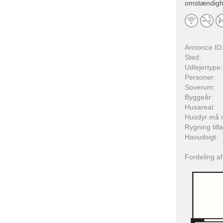
omstændighed
Annonce ID
Sted:
Udlejertype:
Personer:
Soverum:
Byggeår:
Husareal:
Husdyr må 
Rygning till
Havudsigt:
Fordeling a