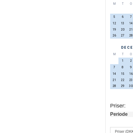
M
T
O
5
6
7
12
13
14
19
20
21
26
27
28
DECE
M
T
O
1
2
7
8
9
14
15
16
21
22
23
28
29
30
Priser:
Periode
Priser (DK