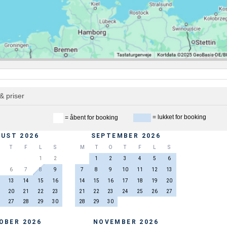
& priser
= lukket for booking
= åbent for booking
UST 2026
SEPTEMBER 2026
T
F
L
S
M
T
O
T
F
L
S
1
2
1
2
3
4
5
6
6
7
8
9
7
8
9
10
11
12
13
13
14
15
16
14
15
16
17
18
19
20
20
21
22
23
21
22
23
24
25
26
27
27
28
29
30
28
29
30
OBER 2026
NOVEMBER 2026