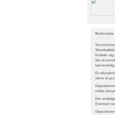
Beskrivelse
Sommerhus b
Storebæltsb
fordeler si
der et anne
børnevenlig
Et refunder
sikrer et pr
Depositumme
måtte benyt
Det endelige
Eventuel res
Depositumme