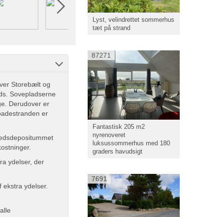
Lyst, velindrettet sommerhus
tæt på strand
87271
ver Storebælt og
ds. Sovepladserne
ge. Derudover er
 badestranden er
Fantastisk 205 m2
nyrenoveret
rhedsdepositummet
luksussommerhus med 180
kostninger.
graders havudsigt
ra ydelser, der
7691
f ekstra ydelser.
alle