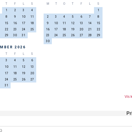
T
F
L
S
M
T
O
T
F
L
S
1
2
3
4
1
8
9
10
11
2
3
4
5
6
7
8
15
16
17
18
9
10
11
12
13
14
15
22
23
24
25
16
17
18
19
20
21
22
29
30
31
23
24
25
26
27
28
29
30
MBER 2026
T
F
L
S
3
4
5
6
10
11
12
13
17
18
19
20
24
25
26
27
31
Vis 
Pr
K)