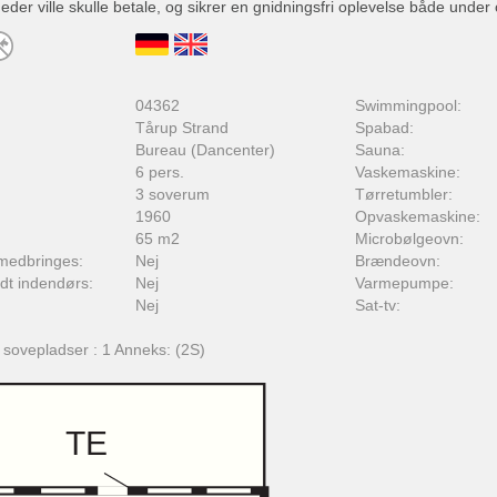
er ville skulle betale, og sikrer en gnidningsfri oplevelse både under 
:
04362
Swimmingpool:
Tårup Strand
Spabad:
Bureau (Dancenter)
Sauna:
6 pers.
Vaskemaskine:
3 soverum
Tørretumbler:
1960
Opvaskemaskine:
65 m2
Microbølgeovn:
medbringes:
Nej
Brændeovn:
adt indendørs:
Nej
Varmepumpe:
Nej
Sat-tv:
f sovepladser : 1 Anneks: (2S)