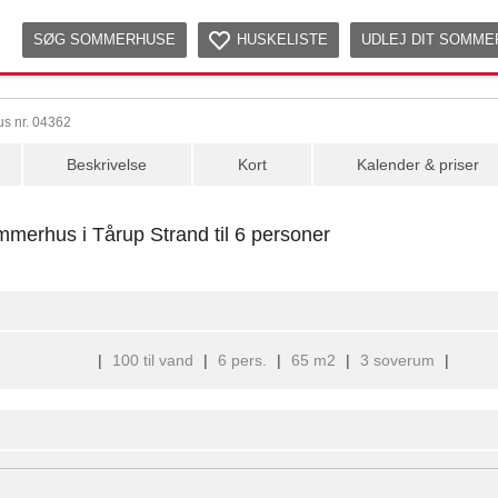
SØG SOMMERHUSE
HUSKELISTE
UDLEJ DIT SOMM
s nr. 04362
Beskrivelse
Kort
Kalender & priser
merhus i Tårup Strand til 6 personer
|
100 til vand
|
6 pers.
|
65 m2
|
3 soverum
|