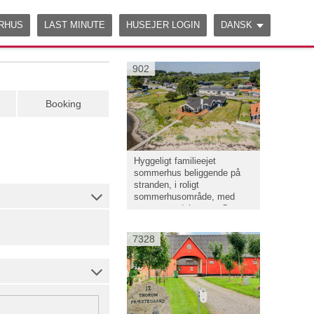
ERHUS
LAST MINUTE
HUSEJER LOGIN
DANSK
902
Booking
Hyggeligt familieejet
sommerhus beliggende på
stranden, i roligt
sommerhusområde, med
panoramaudsigt over Genner
Bugt.
7328