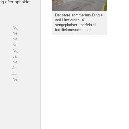
og efter opholdet.
Det store sommerhus Dingle
ved Limfjorden, 41
sengepladser - perfekt til
Nej
familiekomsammener
Nej
gruppearbejde og ferie
Nej
Nej
Nej
Ja
Nej
Ja
Ja
Nej