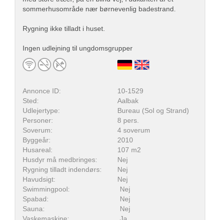
sommerhusområde nær børnevenlig badestrand.
Rygning ikke tilladt i huset.
Ingen udlejning til ungdomsgrupper
Annonce ID:
10-1529
Sted:
Aalbak
Udlejertype:
Bureau (Sol og Strand)
Personer:
8 pers.
Soverum:
4 soverum
Byggeår:
2010
Husareal:
107 m2
Husdyr må medbringes:
Nej
Rygning tilladt indendørs:
Nej
Havudsigt:
Nej
Swimmingpool:
Nej
Spabad:
Nej
Sauna:
Nej
Vaskemaskine:
Ja