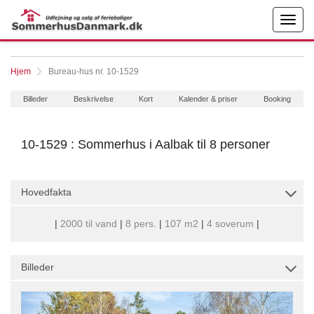
Hjem
Bureau-hus nr. 10-1529
Billeder
Beskrivelse
Kort
Kalender & priser
Booking
10-1529 : Sommerhus i Aalbak til 8 personer
Hovedfakta
|
2000 til vand
|
8 pers.
|
107 m2
|
4 soverum
|
Billeder