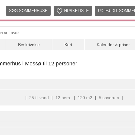
SØG SOMMERHUSE
HUSKELISTE
UDLEJ DIT SOMM
s nr. 18563
Beskrivelse
Kort
Kalender & priser
mmerhus i Mossø til 12 personer
|
25 til vand
|
12 pers.
|
120 m2
|
5 soverum
|