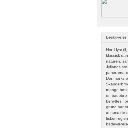
Beskrivelse
Har I lyst t
klassisk dan
naturen, sa
Jyllands st
panoramauds
Danmarks e
Skanderbrog
mange bække
en badebro m
benyttes i p
grund har en
at søsætte d
fiskeriregle
badeværelse