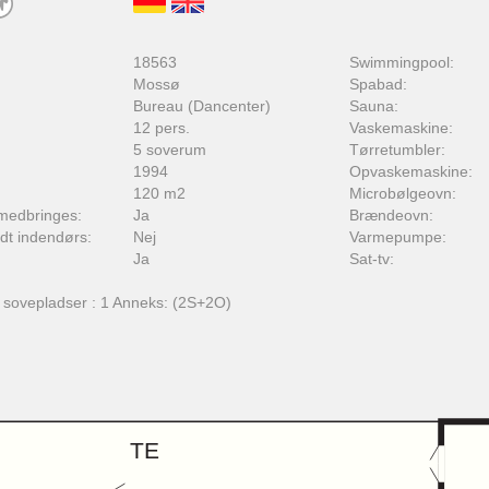
:
18563
Swimmingpool:
Mossø
Spabad:
Bureau (Dancenter)
Sauna:
12 pers.
Vaskemaskine:
5 soverum
Tørretumbler:
1994
Opvaskemaskine:
120 m2
Microbølgeovn:
medbringes:
Ja
Brændeovn:
adt indendørs:
Nej
Varmepumpe:
Ja
Sat-tv:
f sovepladser : 1 Anneks: (2S+2O)