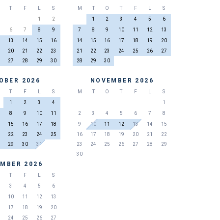
T
F
L
S
M
T
O
T
F
L
S
1
2
1
2
3
4
5
6
6
7
8
9
7
8
9
10
11
12
13
13
14
15
16
14
15
16
17
18
19
20
20
21
22
23
21
22
23
24
25
26
27
27
28
29
30
28
29
30
OBER 2026
NOVEMBER 2026
T
F
L
S
M
T
O
T
F
L
S
1
2
3
4
1
8
9
10
11
2
3
4
5
6
7
8
15
16
17
18
9
10
11
12
13
14
15
22
23
24
25
16
17
18
19
20
21
22
29
30
31
23
24
25
26
27
28
29
30
MBER 2026
T
F
L
S
3
4
5
6
10
11
12
13
17
18
19
20
24
25
26
27