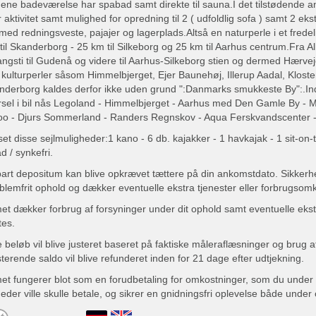
t ene badeværelse har spabad samt direkte til sauna.I det tilstødende a
 aktivitet samt mulighed for opredning til 2 ( udfoldlig sofa ) samt 2 ek
ed redningsveste, pajajer og lagerplads.Altså en naturperle i et frede
til Skanderborg - 25 km til Silkeborg og 25 km til Aarhus centrum.Fra A
angsti til Gudenå og videre til Aarhus-Silkeborg stien og dermed Hærve
 kulturperler såsom Himmelbjerget, Ejer Baunehøj, Illerup Aadal, Klost
derborg kaldes derfor ikke uden grund ":Danmarks smukkeste By":.In
rsel i bil nås Legoland - Himmelbjerget - Aarhus med Den Gamle By 
oo - Djurs Sommerland - Randers Regnskov - Aqua Ferskvandscenter 
uset disse sejlmuligheder:1 kano - 6 db. kajakker - 1 havkajak - 1 sit-on-
åd / synkefri.
bart depositum kan blive opkrævet tættere på din ankomstdato. Sikke
oblemfrit ophold og dækker eventuelle ekstra tjenester eller forbrugsom
t dækker forbrug af forsyninger under dit ophold samt eventuelle ekst
tes.
 beløb vil blive justeret baseret på faktiske måleraflæsninger og brug a
terende saldo vil blive refunderet inden for 21 dage efter udtjekning.
t fungerer blot som en forudbetaling for omkostninger, som du under 
er ville skulle betale, og sikrer en gnidningsfri oplevelse både under 