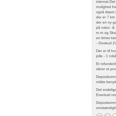
internet.De
mulighed for
også depot m
der er 7 km 
der en ny g
på natur- &:
m.m og Skan
en times kø
- Givskud Z
Der er til h
jolle - 1 rob
Et refunder
sikrer et pr
Depositumme
måtte benyt
Det endelige
Eventuel res
Depositumme
omstændighed