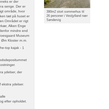
nneks er der
stra senge. Der er
ligt område, hvor
390m2 stort sommerhus til
26 personer i Vestjylland nær
lken tæt på huset er
Søndervig
jen.Området er rigt
erkær, Alken Enge
denfor mindre end
- Moesgaard Museum
- Øm Kloster m.m.
the-top kajak - 1
rhedsdepositummet
kostninger.
ra ydelser, der
f ekstra ydelser.
alle
og efter opholdet.