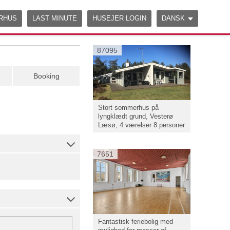
ERHUS
LAST MINUTE
HUSEJER LOGIN
DANSK
87095
Booking
Stort sommerhus på
lyngklædt grund, Vesterø
Læsø, 4 værelser 8 personer
7651
Fantastisk feriebolig med