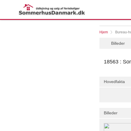
Hjem
Bureau-hu
Billeder
18563 : So
Hovedfakta
Billeder