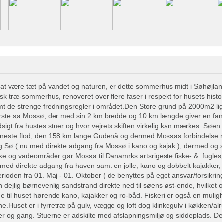
il, at være tæt på vandet og naturen, er dette sommerhus midt i Søhøjland
sk træ-sommerhus, renoveret over flere faser i respekt for husets hist
mt de strenge fredningsregler i området.Den Store grund på 2000m2 ligg
ørste sø Mossø, der med sin 2 km bredde og 10 km længde giver en fan
igt fra hustes stuer og hvor vejrets skiften virkelig kan mærkes. Søen
neste flod, den 158 km lange Gudenå og dermed Mossøs forbindelse
 Sø ( nu med direkte adgang fra Mossø i kano og kajak ), dermed o
 og vadeområder gør Mossø til Danamrks artsrigeste fiske- &: fuglesø
ed direkte adgang fra haven samt en jolle, kano og dobbelt kajakker, d
erioden fra 01. Maj - 01. Oktober ( de benyttes på eget ansvar/forsikrin
 dejlig børnevenlig sandstrand direkte ned til søens øst-ende, hvilket
e til huset hørende kano, kajakker og ro-båd. Fiskeri er også en muligh
rne.Huset er i fyrretræ på gulv, vægge og loft dog klinkegulv i køkken/a
r og gang. Stuerne er adskilte med afslapningsmiljø og siddeplads. D