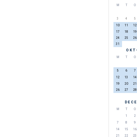
M
T
O
3
4
5
10
11
12
17
18
19
24
25
26
31
OKT
M
T
O
5
6
7
12
13
14
19
20
21
26
27
28
DECE
M
T
O
1
2
7
8
9
14
15
16
21
22
23