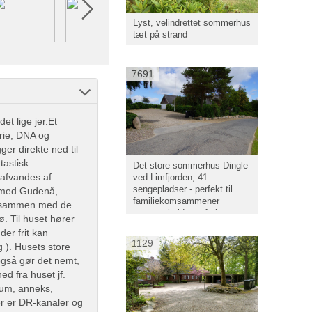
Lyst, velindrettet sommerhus
tæt på strand
7691
et lige jer.Et
orie, DNA og
er direkte ned til
tastisk
Det store sommerhus Dingle
 afvandes af
ved Limfjorden, 41
sengepladser - perfekt til
 med Gudenå,
familiekomsammener
g sammen med de
gruppearbejde og ferie
. Til huset hører
er frit kan
1129
g ). Husets store
 også gør det nemt,
ed fra huset jf.
lrum, anneks,
er er DR-kanaler og