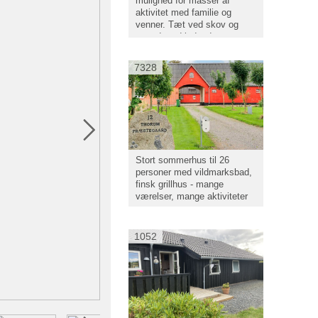
mulighed for masser af
aktivitet med familie og
venner. Tæt ved skov og
strand med indendørs spa og
gymnastiksal.
7328
Stort sommerhus til 26
personer med vildmarksbad,
finsk grillhus - mange
værelser, mange aktiviteter
1052