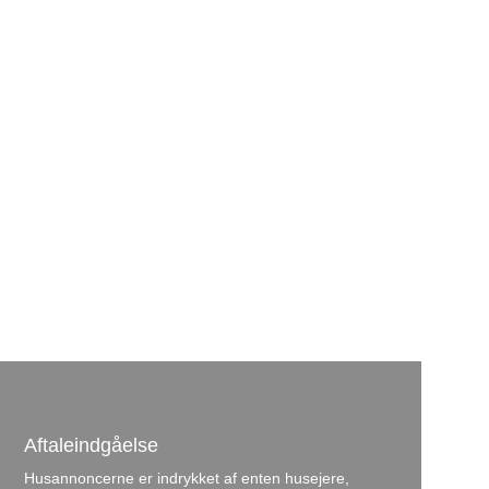
Aftaleindgåelse
Husannoncerne er indrykket af enten husejere,