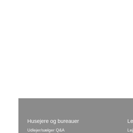
Husejere og bureauer
Le
Udlejer/sælger Q&A
Le