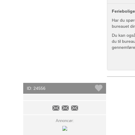
Feriebolige
Har du spør
bureauet di
Du kan også 
du til bure
gennemføre
ID: 24556
Annoncør: