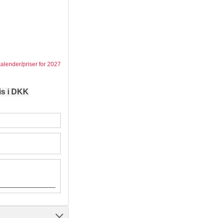
kalender/priser for 2027
is i DKK