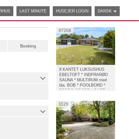
ERHUS
LAST MINUTE
HUSEJER LOGIN
DANSK
87258
Booking
8 KANTET LUKSUSHUS
EBELTOFT * INDFRARØD
SAUNA * MULTIRUM med
bla. BOB * POOLBORD *
FODBOLDBORD * DART
mm.
1129