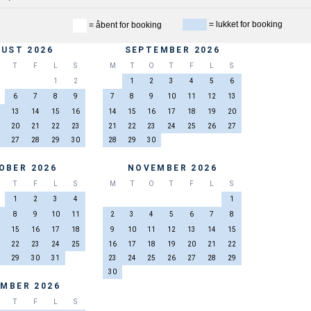
= lukket for booking
= åbent for booking
UST 2026
SEPTEMBER 2026
T
F
L
S
M
T
O
T
F
L
S
1
2
1
2
3
4
5
6
6
7
8
9
7
8
9
10
11
12
13
13
14
15
16
14
15
16
17
18
19
20
20
21
22
23
21
22
23
24
25
26
27
27
28
29
30
28
29
30
OBER 2026
NOVEMBER 2026
T
F
L
S
M
T
O
T
F
L
S
1
2
3
4
1
8
9
10
11
2
3
4
5
6
7
8
15
16
17
18
9
10
11
12
13
14
15
22
23
24
25
16
17
18
19
20
21
22
29
30
31
23
24
25
26
27
28
29
30
MBER 2026
T
F
L
S