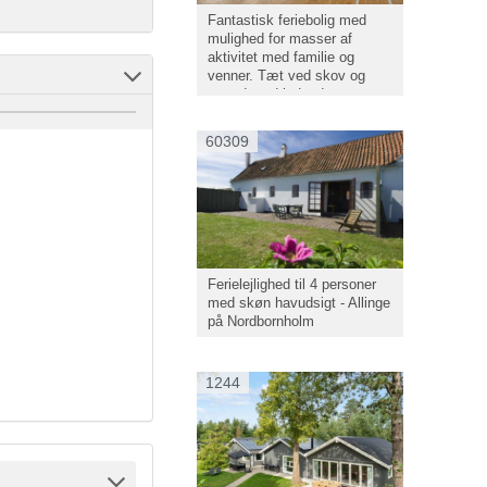
Fantastisk feriebolig med
mulighed for masser af
aktivitet med familie og
venner. Tæt ved skov og
strand med indendørs spa og
gymnastiksal.
60309
Ferielejlighed til 4 personer
med skøn havudsigt - Allinge
på Nordbornholm
1244