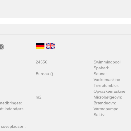
:
24556
Swimmingpool:
Spabad:
Bureau ()
Sauna:
Vaskemaskine:
Tørretumbler:
Opvaskemaskine:
m2
Microbølgeovn:
medbringes:
Brændeovn:
adt indendørs:
Varmepumpe:
Sat-tv:
 sovepladser :