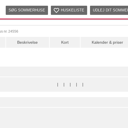
SØG SOMMERHUSE
HUSKELISTE
UDLEJ DIT SOMM
s nr. 24556
Beskrivelse
Kort
Kalender & priser
|
|
|
|
|