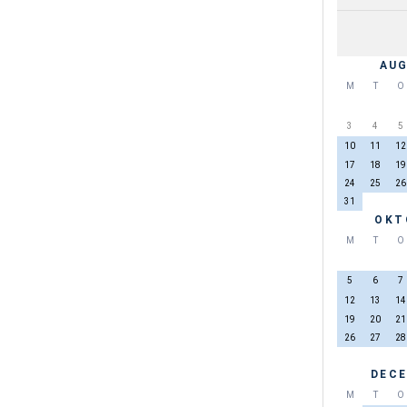
AUG
M
T
O
3
4
5
10
11
12
17
18
19
24
25
26
31
OKT
M
T
O
5
6
7
12
13
14
19
20
21
26
27
28
DECE
M
T
O