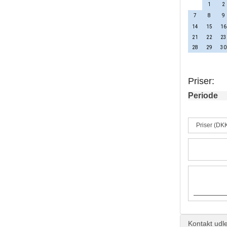
1
2
7
8
9
14
15
16
21
22
23
28
29
30
Priser:
Periode
Priser (DK
Kontakt udle