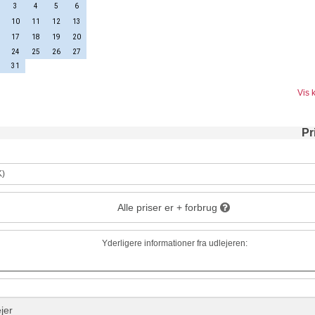
3
4
5
6
10
11
12
13
17
18
19
20
24
25
26
27
31
Vis 
Pr
K)
Alle priser er + forbrug
Yderligere informationer fra udlejeren:
jer