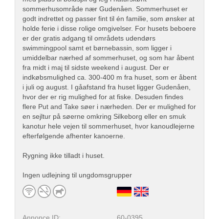
sommerhusområde nær Gudenåen. Sommerhuset er
godt indrettet og passer fint til én familie, som ønsker at
holde ferie i disse rolige omgivelser. For husets beboere
er der gratis adgang til områdets udendørs
swimmingpool samt et børnebassin, som ligger i
umiddelbar nærhed af sommerhuset, og som har åbent
fra midt i maj til sidste weekend i august. Der er
indkøbsmulighed ca. 300-400 m fra huset, som er åbent
i juli og august. I gåafstand fra huset ligger Gudenåen,
hvor der er rig mulighed for at fiske. Desuden findes
flere Put and Take søer i nærheden. Der er mulighed for
en sejltur på søerne omkring Silkeborg eller en smuk
kanotur hele vejen til sommerhuset, hvor kanoudlejerne
efterfølgende afhenter kanoerne.
Rygning ikke tilladt i huset.
Ingen udlejning til ungdomsgrupper
Annonce ID:
60-0395