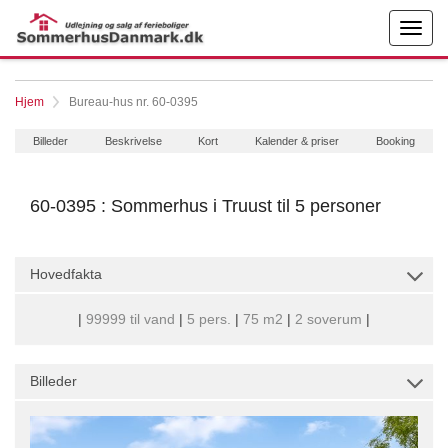
Hjem
Bureau-hus nr. 60-0395
Billeder
Beskrivelse
Kort
Kalender & priser
Booking
60-0395 : Sommerhus i Truust til 5 personer
Hovedfakta
|
99999 til vand
|
5 pers.
|
75 m2
|
2 soverum
|
Billeder