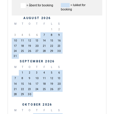
= lukket for
= åbent for booking
booking
AUGUST 2026
M
T
O
T
F
L
S
1
2
3
4
5
6
7
8
9
10
11
12
13
14
15
16
17
18
19
20
21
22
23
24
25
26
27
28
29
30
31
SEPTEMBER 2026
M
T
O
T
F
L
S
1
2
3
4
5
6
7
8
9
10
11
12
13
14
15
16
17
18
19
20
21
22
23
24
25
26
27
28
29
30
OKTOBER 2026
M
T
O
T
F
L
S