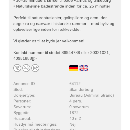
• 30–35 minutters kørsel til både Aarhus og Silkeborg
• Naturskønne badestrande inden for ca. 25 minutter
Perfekt til naturentusiaster, golfspillere og dem, der
søger ro og nærvær i historiske rammer – med byliv og
oplevelser lige inden for rækkevidde.
Vi glæder os til at byde jer velkommen!
Kontakt nummer til stedet 86944788 eller 20321021,
40951888]]>
Annonce ID:
64112
Sted:
Skanderborg
Udlejertype:
Bureau (Admiral Strand)
Personer:
4 pers.
Soverum:
0 soverum
Byggeår:
1872
Husareal:
40 m2
Husdyr må medbringes:
Nej