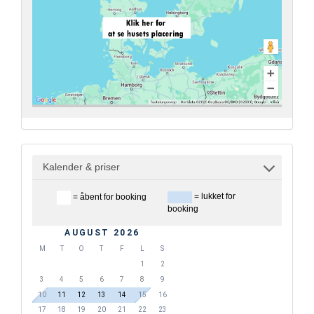
Kalender & priser
= lukket for
= åbent for booking
booking
AUGUST 2026
M
T
O
T
F
L
S
1
2
3
4
5
6
7
8
9
10
11
12
13
14
15
16
17
18
19
20
21
22
23