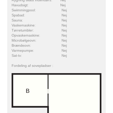
Rygning tilladt indendørs:
Nej
Havudsigt:
Nej
Swimmingpool:
Nej
Spabad:
Nej
Sauna:
Nej
Vaskemaskine:
Nej
Tørretumbler:
Nej
Opvaskemaskine:
Nej
Microbølgeovn:
Nej
Brændeovn:
Nej
Varmepumpe:
Nej
Sat-tv:
Nej
Fordeling af sovepladser :