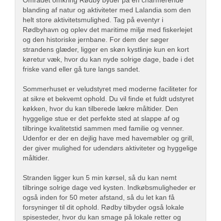
Området omkring Rødby byder på en charmerende
blanding af natur og aktiviteter med Lalandia som den
helt store aktivitetsmulighed. Tag på eventyr i
Rødbyhavn og oplev det maritime miljø med fiskerlejet
og den historiske jernbane. For dem der søger
strandens glæder, ligger en skøn kystlinje kun en kort
køretur væk, hvor du kan nyde solrige dage, bade i det
friske vand eller gå ture langs sandet.
Sommerhuset er veludstyret med moderne faciliteter for
at sikre et bekvemt ophold. Du vil finde et fuldt udstyret
køkken, hvor du kan tilberede lækre måltider. Den
hyggelige stue er det perfekte sted at slappe af og
tilbringe kvalitetstid sammen med familie og venner.
Udenfor er der en dejlig have med havemøbler og grill,
der giver mulighed for udendørs aktiviteter og hyggelige
måltider.
Stranden ligger kun 5 min kørsel, så du kan nemt
tilbringe solrige dage ved kysten. Indkøbsmuligheder er
også inden for 50 meter afstand, så du let kan få
forsyninger til dit ophold. Rødby tilbyder også lokale
spisesteder, hvor du kan smage på lokale retter og