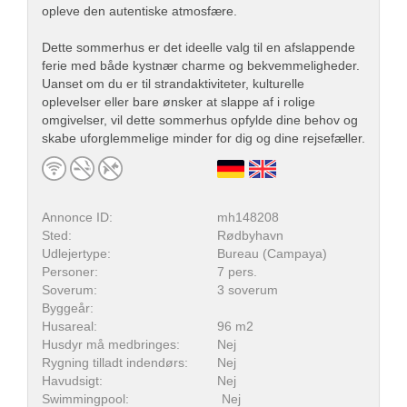
opleve den autentiske atmosfære.
Dette sommerhus er det ideelle valg til en afslappende
ferie med både kystnær charme og bekvemmeligheder.
Uanset om du er til strandaktiviteter, kulturelle
oplevelser eller bare ønsker at slappe af i rolige
omgivelser, vil dette sommerhus opfylde dine behov og
skabe uforglemmelige minder for dig og dine rejsefæller.
Annonce ID:
mh148208
Sted:
Rødbyhavn
Udlejertype:
Bureau (Campaya)
Personer:
7 pers.
Soverum:
3 soverum
Byggeår:
Husareal:
96 m2
Husdyr må medbringes:
Nej
Rygning tilladt indendørs:
Nej
Havudsigt:
Nej
Swimmingpool:
Nej