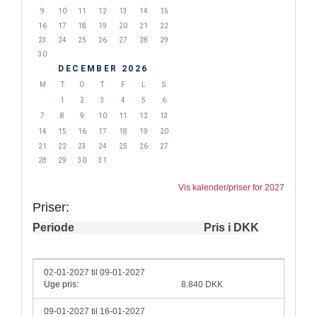
9
10
11
12
13
14
15
16
17
18
19
20
21
22
23
24
25
26
27
28
29
30
DECEMBER 2026
M
T
O
T
F
L
S
1
2
3
4
5
6
7
8
9
10
11
12
13
14
15
16
17
18
19
20
21
22
23
24
25
26
27
28
29
30
31
Vis kalender/priser for 2027
Priser:
Periode
Pris i DKK
02-01-2027 til 09-01-2027
Uge pris:
8.840 DKK
09-01-2027 til 16-01-2027