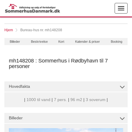
Hjem
Bureau-hus nr. mh148208
Billeder
Beskrivelse
Kort
Kalender & priser
Booking
mh148208 : Sommerhus i Rødbyhavn til 7
personer
Hovedfakta
|
1000 til vand
|
7 pers.
|
96 m2
|
3 soverum
|
Billeder