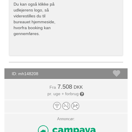
Du kan også klikke på
udlejerens logo, så
viderestilles du til
bureauet hjemmeside,
hvorfra booking kan
gennemføres.
ID: mh148208
7.508
DKK
Fra
pr. uge + forbrug
Annoncør: