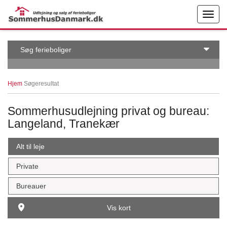
← More examples
Edit on
Søg ferieboliger
Hjem
Søgeresultat
Sommerhusudlejning privat og bureau:
Langeland, Tranekær
Alt til leje
Private
Bureauer
Vis kort