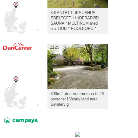
8 KANTET LUKSUSHUS
EBELTOFT * INDFRARØD
SAUNA * MULTIRUM med
bla. BOB * POOLBORD *
FODBOLDBORD * DART
mm.
1129
390m2 stort sommerhus til 26
personer i Vestjylland nær
Søndervig