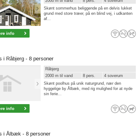
2000 m til vand
8 pers.
4 soverum
Skønt sommerhus beliggende på en delvis lukket
grund med store træer, på en blind vej, i udkanten
af...
re info
i Råbjerg - 8 personer
Råbjerg
2000 m til vand
8 pers.
4 soverum
Skønt poolhus på unik naturgrund, nær den
hyggelige by Ålbæk, med rig mulighed for at nyde
sin ferie...
re info
i Ålbæk - 8 personer