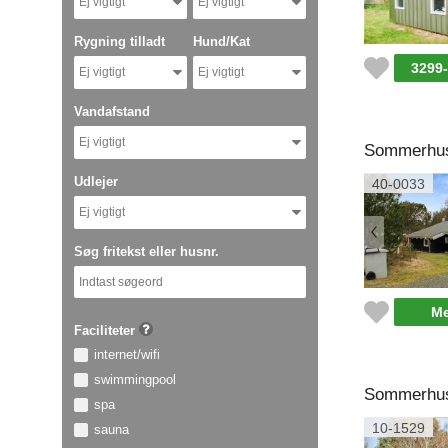
Ej vigtigt
Ej vigtigt
Rygning tilladt
Hund/Kat
3299
Ej vigtigt
Ej vigtigt
Vandafstand
Ej vigtigt
Sommerhus 
Udlejer
40-0033
Ej vigtigt
Søg fritekst eller husnr.
Me
Faciliteter
internet/wifi
swimmingpool
Sommerhus 
spa
10-1529
sauna