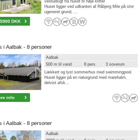
vestudsigt fra huset til høje klitter
Huset ligger ved udkanten af Råbjerg Mile på stor
ugeneret grund, ...
-5900 DKK
i Aalbak - 8 personer
Aalbak
500 m til vand
8 pers.
3 soverum
Lækkert og lyst sommerhus med swimmingpool.
Huset ligger på en naturgrund med marehalm,
delvist afsk...
re info
i Aalbak - 8 personer
Aalbak