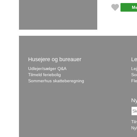
Me
Husejere og bureauer
Le
Udlejer/sælger Q&A
Le
Tilmeld feriebolig
So
Sommerhus skatteberegning
Fle
Ny
Ti
Ny