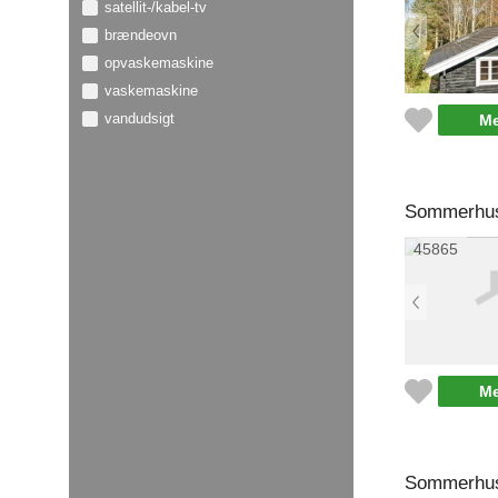
satellit-/kabel-tv
brændeovn
opvaskemaskine
vaskemaskine
vandudsigt
Me
Sommerhus 
45865
Me
Sommerhus 