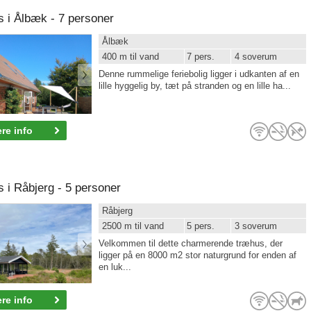
i Ålbæk - 7 personer
Ålbæk
400 m til vand
7 pers.
4 soverum
Denne rummelige feriebolig ligger i udkanten af en
lille hyggelig by, tæt på stranden og en lille ha...
re info
i Råbjerg - 5 personer
Råbjerg
2500 m til vand
5 pers.
3 soverum
Velkommen til dette charmerende træhus, der
ligger på en 8000 m2 stor naturgrund for enden af
en luk...
re info