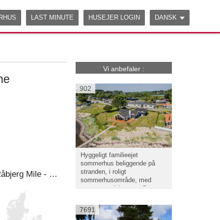
Edit on
CodeSandbox
ERHUS
LAST MINUTE
HUSEJER LOGIN
DANSK
Vi anbefaler :
ne
902
Hyggeligt familieejet
sommerhus beliggende på
stranden, i roligt
Lækkert og lyst sommerhus til 6 i Kandestederne ved Vesterhavet og Råbjerg Mile - Tæt på Skagen
sommerhusområde, med
panoramaudsigt over Genner
Bugt.
7691