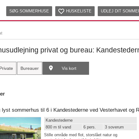
SØG SOMMERHUSE
HUSKELISTE
UDLEJ DIT SOMM
at
sudlejning privat og bureau: Kandesteder
Private
Bureauer
Vis kort
ter
Kandestederne
800 m til vand
6 pers.
3 soverum
Stille område med flot, storslået natur og