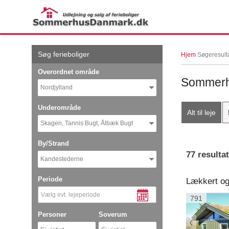
← More examples
Søg ferieboliger
Hjem
Søgeresult
Overordnet område
Sommerhu
Nordjylland
Underområde
Alt til leje
Skagen, Tannis Bugt, Ålbæk Bugt
By/Strand
77 resulta
Kandestederne
Periode
791
Personer
Soverum