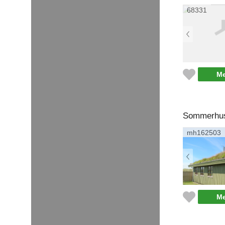
68331
Me
Sommerhus 
mh162503
Me