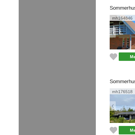
Sommerhus 
mh164846
Me
Sommerhus 
mh176518
Me