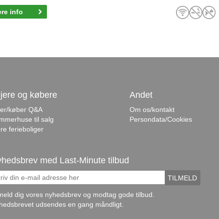
re info
jere og købere
Andet
jer/køber Q&A
Om os/kontakt
mmerhuse til salg
Persondata/Cookies
re ferieboliger
hedsbrev med Last-Minute tilbud
TILMELD
lmeld dig vores nyhedsbrev og modtag gode tilbud.
hedsbrevet udsendes en gang måndligt.