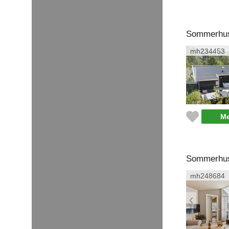
Sommerhus 
mh234453
Me
Sommerhus 
mh248684