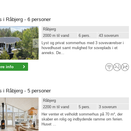
i Råbjerg - 6 personer
Råbjerg
2000 m til vand
6 pers.
43 soverum
Lyst og privat sommerhus med 3 soveværelser i
hovedhuset samt mulighed for soveplads i et
anneks. De...
re info
i Råbjerg - 5 personer
Råbjerg
2200 m til vand
5 pers.
3 soverum
Her venter et velholdt sommerhus på 70 m², der
skaber en rolig og indbydende ramme om ferien.
Huset ...