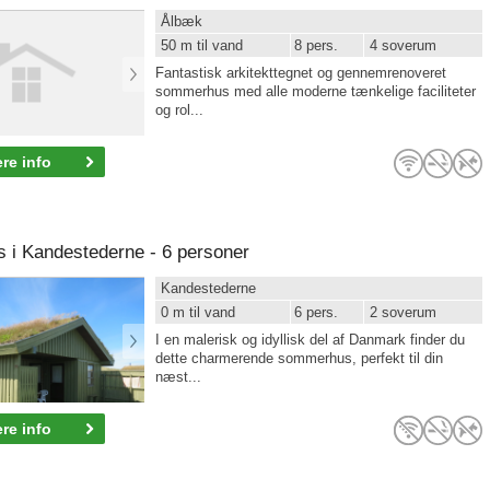
Ålbæk
50 m til vand
8 pers.
4 soverum
Fantastisk arkitekttegnet og gennemrenoveret
sommerhus med alle moderne tænkelige faciliteter
og rol...
re info
i Kandestederne - 6 personer
Kandestederne
0 m til vand
6 pers.
2 soverum
I en malerisk og idyllisk del af Danmark finder du
dette charmerende sommerhus, perfekt til din
næst...
re info