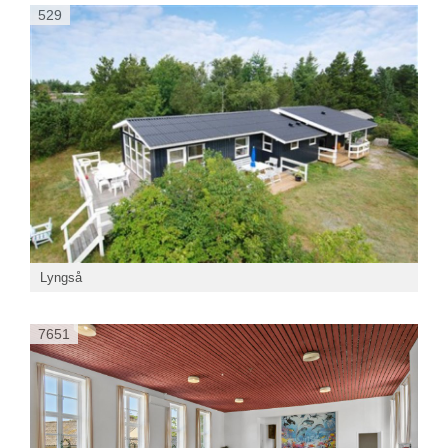
529
Lyngså
7651