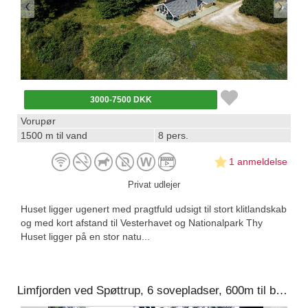
3000-7500 DKK
Vorupør
1500 m til vand
8 pers.
1 anmeldelse
Privat udlejer
Huset ligger ugenert med pragtfuld udsigt til stort klitlandskab
og med kort afstand til Vesterhavet og Nationalpark Thy
Huset ligger på en stor natu...
Limfjorden ved Spøttrup, 6 sovepladser, 600m til badestrand, stor ugenert grund med græsplæne, brændeovn, radio, tv med parabol, 2 overdækkede terrasser.