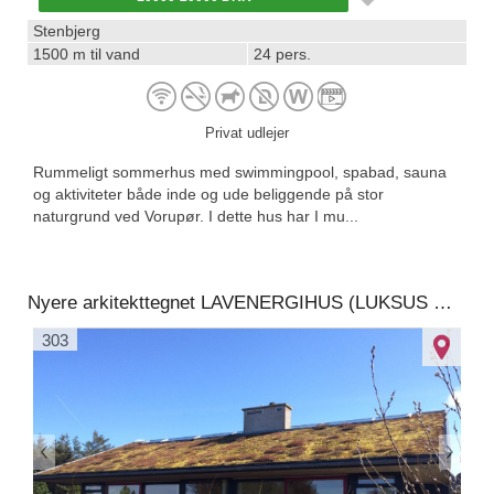
Stenbjerg
1500 m til vand
24 pers.
Privat udlejer
Rummeligt sommerhus med swimmingpool, spabad, sauna
og aktiviteter både inde og ude beliggende på stor
naturgrund ved Vorupør. I dette hus har I mu...
Nyere arkitekttegnet LAVENERGIHUS (LUKSUS med INTERNET og WELLNESS).Nr. Vorupør, syd for Klitmøller
303