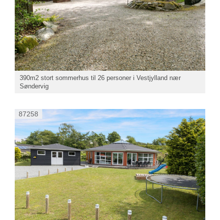
390m2 stort sommerhus til 26 personer i Vestjylland nær
Søndervig
87258