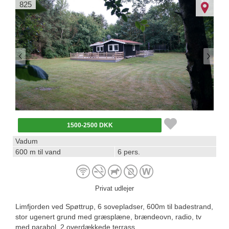
825
1500-2500 DKK
Vadum
600 m til vand
6 pers.
Privat udlejer
Limfjorden ved Spøttrup, 6 sovepladser, 600m til badestrand,
stor ugenert grund med græsplæne, brændeovn, radio, tv
med parabol, 2 overdækkede terrass...