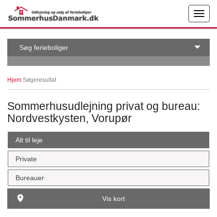
← More examples
Edit on
Søg ferieboliger
Hjem
Søgeresultat
Sommerhusudlejning privat og bureau:
Nordvestkysten, Vorupør
Alt til leje
Private
Bureauer
Vis kort