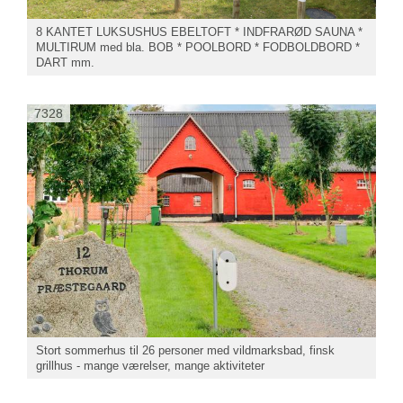
8 KANTET LUKSUSHUS EBELTOFT * INDFRARØD SAUNA *
MULTIRUM med bla. BOB * POOLBORD * FODBOLDBORD *
DART mm.
7328
Stort sommerhus til 26 personer med vildmarksbad, finsk
grillhus - mange værelser, mange aktiviteter