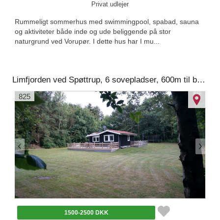
Privat udlejer
Rummeligt sommerhus med swimmingpool, spabad, sauna
og aktiviteter både inde og ude beliggende på stor
naturgrund ved Vorupør. I dette hus har I mu...
Limfjorden ved Spøttrup, 6 sovepladser, 600m til badestrand, stor ugenert grund med græsplæne, brændeovn, radio, tv med parabol, 2 overdækkede terrasser.
825
1500-2500 DKK