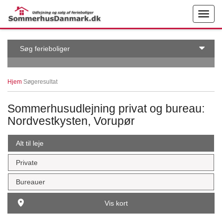
← More examples
Edit on
Søg ferieboliger
Hjem
Søgeresultat
Sommerhusudlejning privat og bureau:
Nordvestkysten, Vorupør
Alt til leje
Private
Bureauer
Vis kort