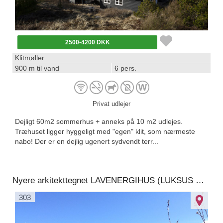
2500-4200 DKK
Klitmøller
900 m til vand
6 pers.
Privat udlejer
Dejligt 60m2 sommerhus + anneks på 10 m2 udlejes.
Træhuset ligger hyggeligt med "egen" klit, som nærmeste
nabo! Der er en dejlig ugenert sydvendt terr...
Nyere arkitekttegnet LAVENERGIHUS (LUKSUS med INTERNET og WELLNESS).Nr. Vorupør, syd for Klitmøller
303