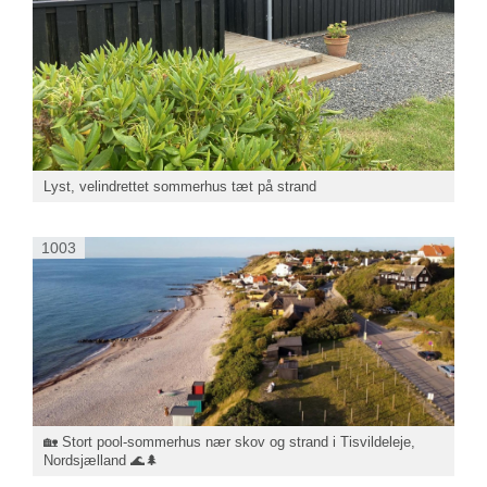
Lyst, velindrettet sommerhus tæt på strand
1003
🏡 Stort pool-sommerhus nær skov og strand i Tisvildeleje,
Nordsjælland 🌊🌲