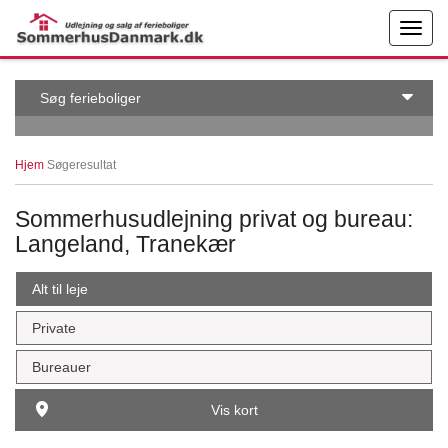
← More examples
Edit on
Søg ferieboliger
Hjem
Søgeresultat
Sommerhusudlejning privat og bureau:
Langeland, Tranekær
Alt til leje
Private
Bureauer
Vis kort